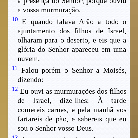
à presença do Senhor, porque ouviu
a vossa murmuração.
10
E quando falava Arão a todo o
ajuntamento dos filhos de Israel,
olharam para o deserto, e eis que a
glória do Senhor apareceu em uma
nuvem.
11
Falou porém o Senhor a Moisés,
dizendo:
12
Eu ouvi as murmurações dos filhos
de Israel, dize-lhes: À tarde
comereis carnes, e pela manhã vos
fartareis de pão, e sabereis que eu
sou o Senhor vosso Deus.
13