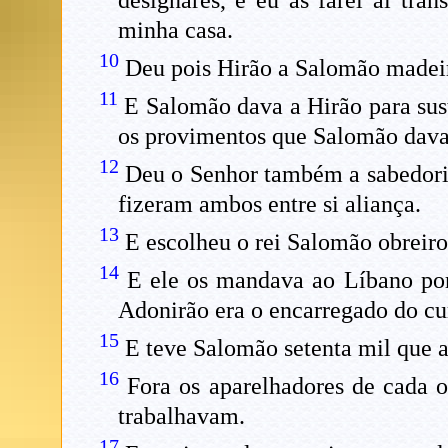
designares, e eu as farei aí tra
minha casa.
10
Deu pois Hirão a Salomão madeira
11
E Salomão dava a Hirão para suste
os provimentos que Salomão dava 
12
Deu o Senhor também a sabedoria
fizeram ambos entre si aliança.
13
E escolheu o rei Salomão obreiros
14
E ele os mandava ao Líbano por 
Adonirão era o encarregado do c
15
E teve Salomão setenta mil que a
16
Fora os aparelhadores de cada o
trabalhavam.
17