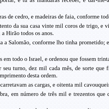
nsportar, e tu as mandarás receber, e dar-me-
s de cedro, e madeiras de faia, conforme todo
nto da sua casa vinte mil coros de trigo, e vi
a Hirão todos os anos.
 a Salomão, conforme lho tinha prometido; e 
 em todo o Israel, e ordenou que fossem trin
seu turno, dez mil cada mês, de sorte que 
umprimento desta ordem.
carretavam as cargas, e oitenta mil cavouquei
bra, em número de três mil e trezentos que