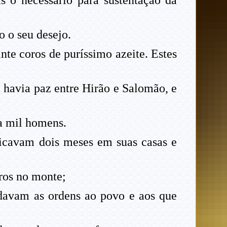
ás o necessário para sustentação da
 o seu desejo.
nte coros de puríssimo azeite. Estes
havia paz entre Hirão e Salomão, e
ta mil homens.
ficavam dois meses em suas casas e
ros no monte;
 davam as ordens ao povo e aos que