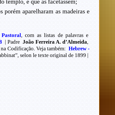
do templo, e que as facetassem;
ios porém aparelharam as madeiras e
 Pastoral
, com as listas de palavras e
8
| Padre
João Ferreira A. d’Almeida
,
c na Codificação. Veja também:
Hebrew -
binat”, selon le texte original de 1899 |