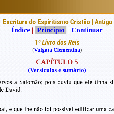
†
Escritura do Espiritismo Cristão | Antig
Índice
|
Princípio
|
Continuar
1º Livro dos Reis
(
Vulgata Clementina
)
CAPÍTULO 5
(Versículos e sumário)
vos a Salomão; pois ouviu que ele tinha sid
de David.
ai, e que lhe não foi possível edificar uma 