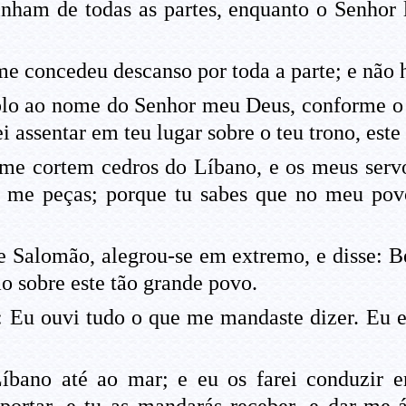
inham de todas as partes, enquanto o Senhor
 concedeu descanso por toda a parte; e não h
mplo ao nome do Senhor meu Deus, conforme o
rei assentar em teu lugar sobre o teu trono, es
me cortem cedros do Líbano, e os meus servos
u me peças; porque tu sabes que no meu pov
 Salomão, alegrou-se em extremo, e disse: B
o sobre este tão grande povo.
Eu ouvi tudo o que me mandaste dizer. Eu ex
bano até ao mar; e eu os farei conduzir e