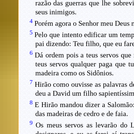
razão das guerras que lhe sobrev
seus inimigos.
4
Porém agora o Senhor meu Deus me
5
Pelo que intento edificar um te
pai dizendo: Teu filho, que eu fa
6
Dá ordem pois a teus servos que 
teus servos qualquer paga que t
madeira como os Sidônios.
7
Hirão como ouvisse as palavras de
deu a David um filho sapientíssim
8
E Hirão mandou dizer a Salomão: 
das madeiras de cedro e de faia.
9
Os meus servos as levarão do Lí