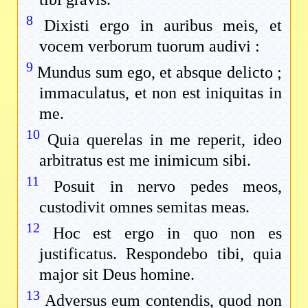
8
Dixisti ergo in auribus meis, et
vocem verborum tuorum audivi :
9
Mundus sum ego, et absque delicto ;
immaculatus, et non est iniquitas in
me.
10
Quia querelas in me reperit, ideo
arbitratus est me inimicum sibi.
11
Posuit in nervo pedes meos,
custodivit omnes semitas meas.
12
Hoc est ergo in quo non es
justificatus. Respondebo tibi, quia
major sit Deus homine.
13
Adversus eum contendis, quod non