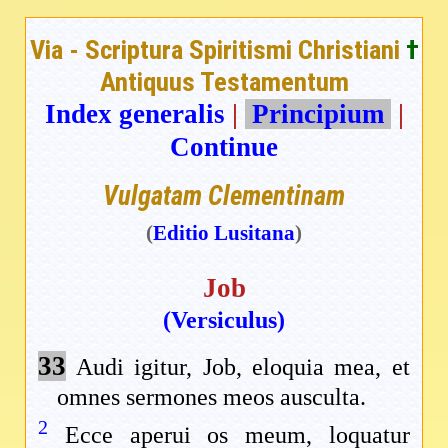
Via - Scriptura Spiritismi Christiani
†
Antiquus Testamentum
Index generalis
|
Principium
|
Continue
Vulgatam Clementinam
(
Editio Lusitana
)
Job
(Versiculus)
33
Audi igitur, Job, eloquia mea, et
omnes sermones meos ausculta.
2
Ecce aperui os meum, loquatur