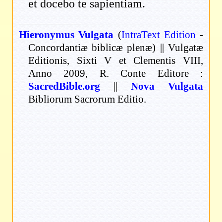
et docebo te sapientiam.
Hieronymus Vulgata
(
IntraText Edition
-
Concordantiæ biblicæ plenæ) || Vulgatæ
Editionis, Sixti V et Clementis VIII,
Anno 2009, R. Conte Editore :
SacredBible.org
||
Nova Vulgata
Bibliorum Sacrorum Editio.