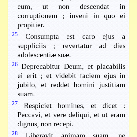
eum, ut non descendat in
corruptionem ; inveni in quo ei
propitier.
25
Consumpta est caro ejus a
suppliciis ; revertatur ad dies
adolescentiæ suæ.
26
Deprecabitur Deum, et placabilis
ei erit ; et videbit faciem ejus in
jubilo, et reddet homini justitiam
suam.
27
Respiciet homines, et dicet :
Peccavi, et vere deliqui, et ut eram
dignus, non recepi.
28
Liberavit animam suam, ne