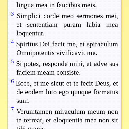
lingua mea in faucibus meis.
3
Simplici corde meo sermones mei,
et sententiam puram labia mea
loquentur.
4
Spiritus Dei fecit me, et spiraculum
Omnipotentis vivificavit me.
5
Si potes, responde mihi, et adversus
faciem meam consiste.
6
Ecce, et me sicut et te fecit Deus, et
de eodem luto ego quoque formatus
sum.
7
Verumtamen miraculum meum non
te terreat, et eloquentia mea non sit
tibi gravis.