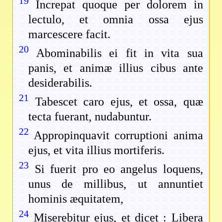
19
Increpat quoque per dolorem in
lectulo, et omnia ossa ejus
marcescere facit.
20
Abominabilis ei fit in vita sua
panis, et animæ illius cibus ante
desiderabilis.
21
Tabescet caro ejus, et ossa, quæ
tecta fuerant, nudabuntur.
22
Appropinquavit corruptioni anima
ejus, et vita illius mortiferis.
23
Si fuerit pro eo angelus loquens,
unus de millibus, ut annuntiet
hominis æquitatem,
24
Miserebitur ejus, et dicet : Libera