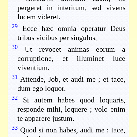
pergeret in interitum, sed vivens
lucem videret.
29
Ecce hæc omnia operatur Deus
tribus vicibus per singulos,
30
Ut revocet animas eorum a
corruptione, et illuminet luce
viventium.
31
Attende, Job, et audi me ; et tace,
dum ego loquor.
32
Si autem habes quod loquaris,
responde mihi, loquere ; volo enim
te apparere justum.
33
Quod si non habes, audi me : tace,