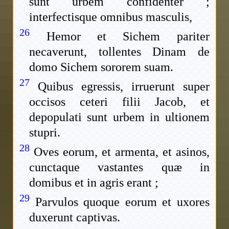
sunt urbem confidenter ;
interfectisque omnibus masculis,
26
Hemor et Sichem pariter
necaverunt, tollentes Dinam de
domo Sichem sororem suam.
27
Quibus egressis, irruerunt super
occisos ceteri filii Jacob, et
depopulati sunt urbem in ultionem
stupri.
28
Oves eorum, et armenta, et asinos,
cunctaque vastantes quæ in
domibus et in agris erant ;
29
Parvulos quoque eorum et uxores
duxerunt captivas.