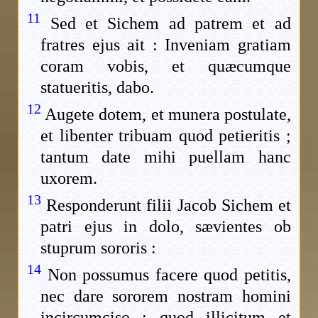
11
Sed et Sichem ad patrem et ad
fratres ejus ait : Inveniam gratiam
coram vobis, et quæcumque
statueritis, dabo.
12
Augete dotem, et munera postulate,
et libenter tribuam quod petieritis ;
tantum date mihi puellam hanc
uxorem.
13
Responderunt filii Jacob Sichem et
patri ejus in dolo, sævientes ob
stuprum sororis :
14
Non possumus facere quod petitis,
nec dare sororem nostram homini
incircumciso ; quod illicitum et