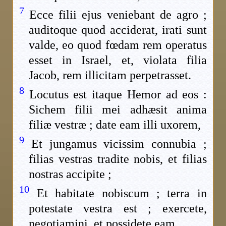
7
Ecce filii ejus veniebant de agro ;
auditoque quod acciderat, irati sunt
valde, eo quod fœdam rem operatus
esset in Israel, et, violata filia
Jacob, rem illicitam perpetrasset.
8
Locutus est itaque Hemor ad eos :
Sichem filii mei adhæsit anima
filiæ vestræ ; date eam illi uxorem,
9
Et jungamus vicissim connubia ;
filias vestras tradite nobis, et filias
nostras accipite ;
10
Et habitate nobiscum ; terra in
potestate vestra est ; exercete,
negotiamini, et possidete eam.