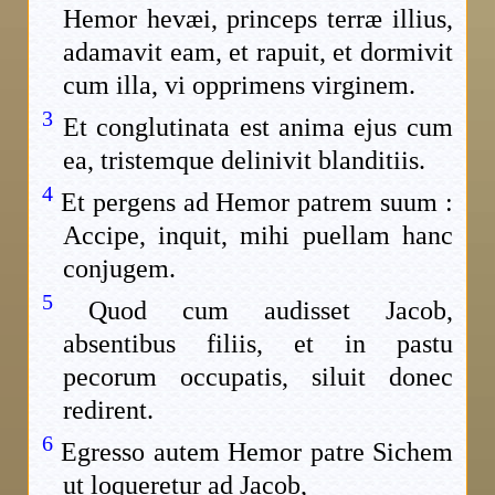
Hemor hevæi, princeps terræ illius,
adamavit eam, et rapuit, et dormivit
cum illa, vi opprimens virginem.
3
Et conglutinata est anima ejus cum
ea, tristemque delinivit blanditiis.
4
Et pergens ad Hemor patrem suum :
Accipe, inquit, mihi puellam hanc
conjugem.
5
Quod cum audisset Jacob,
absentibus filiis, et in pastu
pecorum occupatis, siluit donec
redirent.
6
Egresso autem Hemor patre Sichem
ut loqueretur ad Jacob,