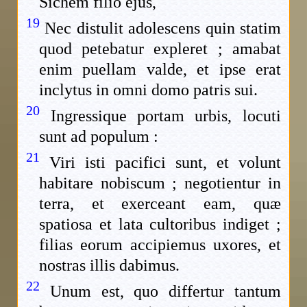
Sichem filio ejus,
19
Nec distulit adolescens quin statim
quod petebatur expleret ; amabat
enim puellam valde, et ipse erat
inclytus in omni domo patris sui.
20
Ingressique portam urbis, locuti
sunt ad populum :
21
Viri isti pacifici sunt, et volunt
habitare nobiscum ; negotientur in
terra, et exerceant eam, quæ
spatiosa et lata cultoribus indiget ;
filias eorum accipiemus uxores, et
nostras illis dabimus.
22
Unum est, quo differtur tantum