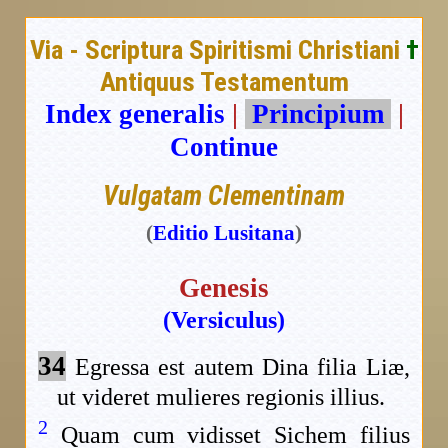
Via - Scriptura Spiritismi Christiani
†
Antiquus Testamentum
Index generalis
|
Principium
|
Continue
Vulgatam Clementinam
(
Editio Lusitana
)
Genesis
(Versiculus)
34
Egressa est autem Dina filia Liæ,
ut videret mulieres regionis illius.
2
Quam cum vidisset Sichem filius