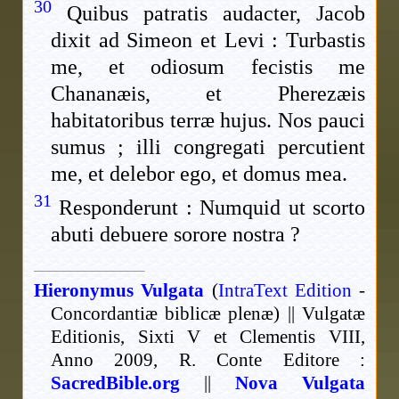
30
Quibus patratis audacter, Jacob
dixit ad Simeon et Levi : Turbastis
me, et odiosum fecistis me
Chananæis, et Pherezæis
habitatoribus terræ hujus. Nos pauci
sumus ; illi congregati percutient
me, et delebor ego, et domus mea.
31
Responderunt : Numquid ut scorto
abuti debuere sorore nostra ?
Hieronymus Vulgata
(
IntraText Edition
-
Concordantiæ biblicæ plenæ) || Vulgatæ
Editionis, Sixti V et Clementis VIII,
Anno 2009, R. Conte Editore :
SacredBible.org
||
Nova Vulgata