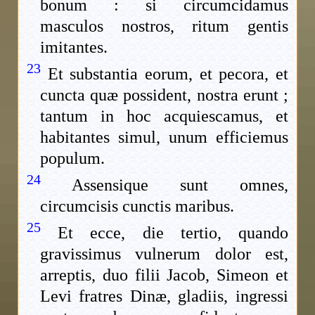
bonum : si circumcidamus
masculos nostros, ritum gentis
imitantes.
23
Et substantia eorum, et pecora, et
cuncta quæ possident, nostra erunt ;
tantum in hoc acquiescamus, et
habitantes simul, unum efficiemus
populum.
24
Assensique sunt omnes,
circumcisis cunctis maribus.
25
Et ecce, die tertio, quando
gravissimus vulnerum dolor est,
arreptis, duo filii Jacob, Simeon et
Levi fratres Dinæ, gladiis, ingressi