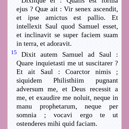
Dixitque ei : Qualis est forma
ejus ? Quæ ait : Vir senex ascendit,
et ipse amictus est pallio. Et
intellexit Saul quod Samuel esset,
et inclinavit se super faciem suam
in terra, et adoravit.
15
Dixit autem Samuel ad Saul :
Quare inquietasti me ut suscitarer ?
Et ait Saul : Coarctor nimis ;
siquidem Philisthiim pugnant
adversum me, et Deus recessit a
me, et exaudire me noluit, neque in
manu prophetarum, neque per
somnia ; vocavi ergo te ut
ostenderes mihi quid faciam.