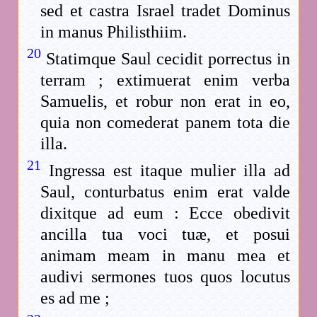
sed et castra Israel tradet Dominus
in manus Philisthiim.
20
Statimque Saul cecidit porrectus in
terram ; extimuerat enim verba
Samuelis, et robur non erat in eo,
quia non comederat panem tota die
illa.
21
Ingressa est itaque mulier illa ad
Saul, conturbatus enim erat valde
dixitque ad eum : Ecce obedivit
ancilla tua voci tuæ, et posui
animam meam in manu mea et
audivi sermones tuos quos locutus
es ad me ;