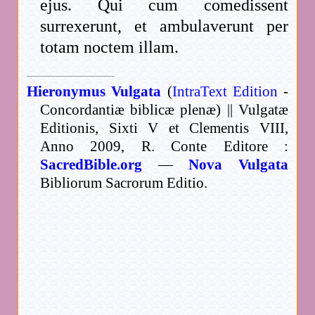
ejus. Qui cum comedissent
surrexerunt, et ambulaverunt per
totam noctem illam.
Hieronymus Vulgata
(
IntraText Edition
-
Concordantiæ biblicæ plenæ) || Vulgatæ
Editionis, Sixti V et Clementis VIII,
Anno 2009, R. Conte Editore :
SacredBible.org
—
Nova Vulgata
Bibliorum Sacrorum Editio.