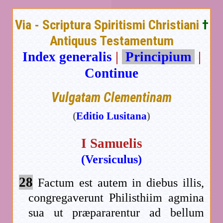
Via - Scriptura Spiritismi Christiani
†
Antiquus Testamentum
Index generalis
|
Principium
|
Continue
Vulgatam Clementinam
(
Editio Lusitana
)
I Samuelis
(Versiculus)
28
Factum est autem in diebus illis,
congregaverunt Philisthiim agmina
sua ut præpararentur ad bellum