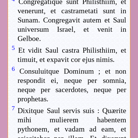
Congregatique sunt Philisthiim, et
venerunt, et castrametati sunt in
Sunam. Congregavit autem et Saul
universum Israel, et venit in
Gelboe.
5
Et vidit Saul castra Philisthiim, et
timuit, et expavit cor ejus nimis.
6
Consuluitque Dominum ; et non
respondit ei, neque per somnia,
neque per sacerdotes, neque per
prophetas.
7
Dixitque Saul servis suis : Quærite
mihi mulierem habentem
pythonem, et vadam ad eam, et