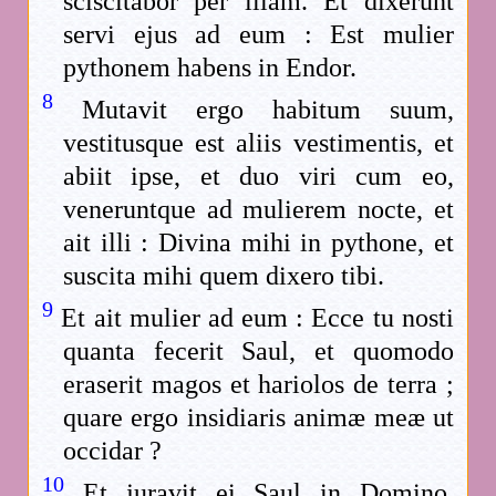
sciscitabor per illam. Et dixerunt
servi ejus ad eum : Est mulier
pythonem habens in Endor.
8
Mutavit ergo habitum suum,
vestitusque est aliis vestimentis, et
abiit ipse, et duo viri cum eo,
veneruntque ad mulierem nocte, et
ait illi : Divina mihi in pythone, et
suscita mihi quem dixero tibi.
9
Et ait mulier ad eum : Ecce tu nosti
quanta fecerit Saul, et quomodo
eraserit magos et hariolos de terra ;
quare ergo insidiaris animæ meæ ut
occidar ?
10
Et juravit ei Saul in Domino,