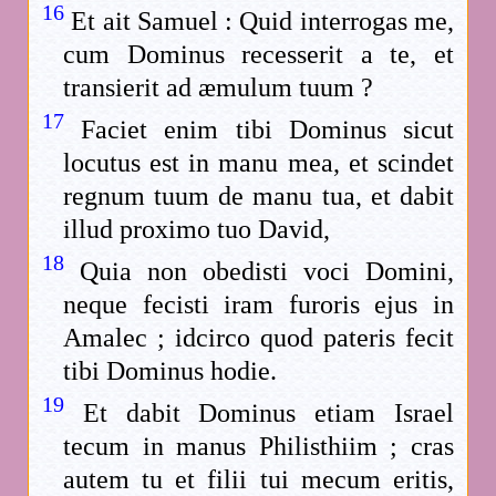
16
Et ait Samuel : Quid interrogas me,
cum Dominus recesserit a te, et
transierit ad æmulum tuum ?
17
Faciet enim tibi Dominus sicut
locutus est in manu mea, et scindet
regnum tuum de manu tua, et dabit
illud proximo tuo David,
18
Quia non obedisti voci Domini,
neque fecisti iram furoris ejus in
Amalec ; idcirco quod pateris fecit
tibi Dominus hodie.
19
Et dabit Dominus etiam Israel
tecum in manus Philisthiim ; cras
autem tu et filii tui mecum eritis,