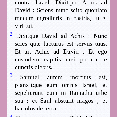
contra Israel. Dixitque Achis ad
David : Sciens nunc scito quoniam
mecum egredieris in castris, tu et
viri tui.
2
Dixitque David ad Achis : Nunc
scies quæ facturus est servus tuus.
Et ait Achis ad David : Et ego
custodem capitis mei ponam te
cunctis diebus.
3
Samuel autem mortuus est,
planxitque eum omnis Israel, et
sepelierunt eum in Ramatha urbe
sua ; et Saul abstulit magos ; et
hariolos de terra.
4