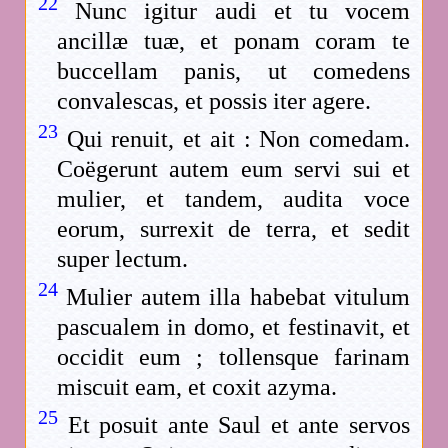
22
Nunc igitur audi et tu vocem
ancillæ tuæ, et ponam coram te
buccellam panis, ut comedens
convalescas, et possis iter agere.
23
Qui renuit, et ait : Non comedam.
Coëgerunt autem eum servi sui et
mulier, et tandem, audita voce
eorum, surrexit de terra, et sedit
super lectum.
24
Mulier autem illa habebat vitulum
pascualem in domo, et festinavit, et
occidit eum ; tollensque farinam
miscuit eam, et coxit azyma.
25
Et posuit ante Saul et ante servos