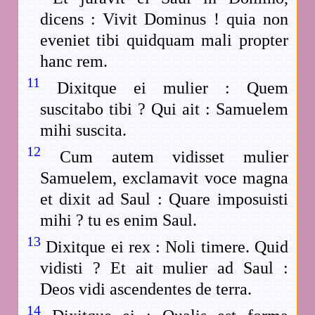
dicens : Vivit Dominus ! quia non
eveniet tibi quidquam mali propter
hanc rem.
11
Dixitque ei mulier : Quem
suscitabo tibi ? Qui ait : Samuelem
mihi suscita.
12
Cum autem vidisset mulier
Samuelem, exclamavit voce magna
et dixit ad Saul : Quare imposuisti
mihi ? tu es enim Saul.
13
Dixitque ei rex : Noli timere. Quid
vidisti ? Et ait mulier ad Saul :
Deos vidi ascendentes de terra.
14