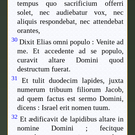
tempus quo sacrificium offerri
solet, nec audiebatur vox, nec
aliquis respondebat, nec attendebat
orantes,
30
Dixit Elias omni populo : Venite ad
me. Et accedente ad se populo,
curavit altare Domini quod
destructum fuerat.
31
Et tulit duodecim lapides, juxta
numerum tribuum filiorum Jacob,
ad quem factus est sermo Domini,
dicens : Israel erit nomen tuum.
32
Et ædificavit de lapidibus altare in
nomine Domini ; fecitque