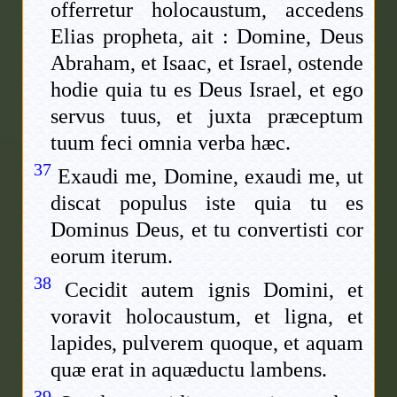
offerretur holocaustum, accedens
Elias propheta, ait : Domine, Deus
Abraham, et Isaac, et Israel, ostende
hodie quia tu es Deus Israel, et ego
servus tuus, et juxta præceptum
tuum feci omnia verba hæc.
37
Exaudi me, Domine, exaudi me, ut
discat populus iste quia tu es
Dominus Deus, et tu convertisti cor
eorum iterum.
38
Cecidit autem ignis Domini, et
voravit holocaustum, et ligna, et
lapides, pulverem quoque, et aquam
quæ erat in aquæductu lambens.
39