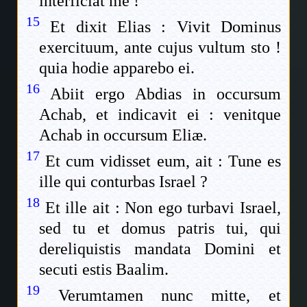
interficiat me !
15
Et dixit Elias : Vivit Dominus
exercituum, ante cujus vultum sto !
quia hodie apparebo ei.
16
Abiit ergo Abdias in occursum
Achab, et indicavit ei : venitque
Achab in occursum Eliæ.
17
Et cum vidisset eum, ait : Tune es
ille qui conturbas Israel ?
18
Et ille ait : Non ego turbavi Israel,
sed tu et domus patris tui, qui
dereliquistis mandata Domini et
secuti estis Baalim.
19
Verumtamen nunc mitte, et