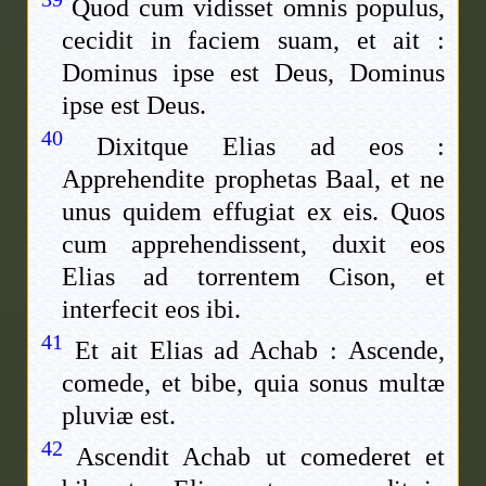
Quod cum vidisset omnis populus,
cecidit in faciem suam, et ait :
Dominus ipse est Deus, Dominus
ipse est Deus.
40
Dixitque Elias ad eos :
Apprehendite prophetas Baal, et ne
unus quidem effugiat ex eis. Quos
cum apprehendissent, duxit eos
Elias ad torrentem Cison, et
interfecit eos ibi.
41
Et ait Elias ad Achab : Ascende,
comede, et bibe, quia sonus multæ
pluviæ est.
42
Ascendit Achab ut comederet et