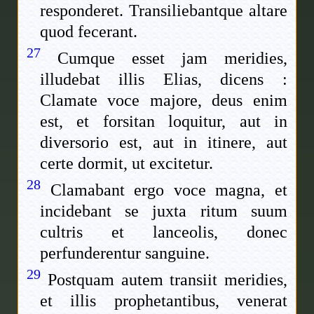
responderet. Transiliebantque altare
quod fecerant.
27
Cumque esset jam meridies,
illudebat illis Elias, dicens :
Clamate voce majore, deus enim
est, et forsitan loquitur, aut in
diversorio est, aut in itinere, aut
certe dormit, ut excitetur.
28
Clamabant ergo voce magna, et
incidebant se juxta ritum suum
cultris et lanceolis, donec
perfunderentur sanguine.
29
Postquam autem transiit meridies,
et illis prophetantibus, venerat