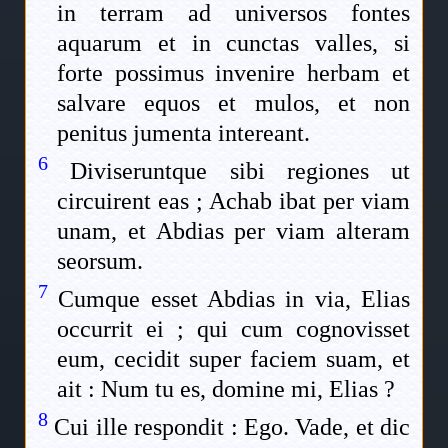
in terram ad universos fontes
aquarum et in cunctas valles, si
forte possimus invenire herbam et
salvare equos et mulos, et non
penitus jumenta intereant.
6
Diviseruntque sibi regiones ut
circuirent eas ; Achab ibat per viam
unam, et Abdias per viam alteram
seorsum.
7
Cumque esset Abdias in via, Elias
occurrit ei ; qui cum cognovisset
eum, cecidit super faciem suam, et
ait : Num tu es, domine mi, Elias ?
8
Cui ille respondit : Ego. Vade, et dic