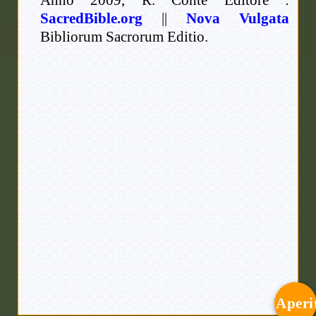
Anno 2009, R. Conte Editore :
SacredBible.org
||
Nova Vulgata
Bibliorum Sacrorum Editio.
Aperi