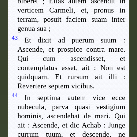
biberet ; Elias autem ascendit in
verticem Carmeli, et, pronus in
terram, posuit faciem suam inter
genua sua ;
43
Et dixit ad puerum suum :
Ascende, et prospice contra mare.
Qui cum ascendisset, et
contemplatus esset, ait : Non est
quidquam. Et rursum ait illi :
Revertere septem vicibus.
44
In septima autem vice ecce
nubecula, parva quasi vestigium
hominis, ascendebat de mari. Qui
ait : Ascende, et dic Achab : Junge
currum tuum, et descende, ne