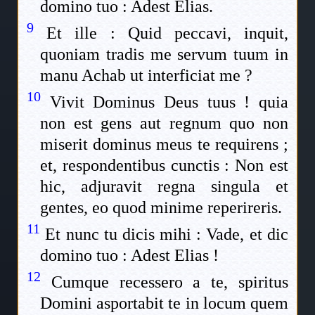
domino tuo : Adest Elias.
9
Et ille : Quid peccavi, inquit,
quoniam tradis me servum tuum in
manu Achab ut interficiat me ?
10
Vivit Dominus Deus tuus ! quia
non est gens aut regnum quo non
miserit dominus meus te requirens ;
et, respondentibus cunctis : Non est
hic, adjuravit regna singula et
gentes, eo quod minime reperireris.
11
Et nunc tu dicis mihi : Vade, et dic
domino tuo : Adest Elias !
12
Cumque recessero a te, spiritus
Domini asportabit te in locum quem