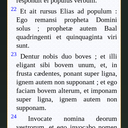
respondit ei populus verbum.
22
Et ait rursus Elias ad populum :
Ego remansi propheta Domini
solus ; prophetæ autem Baal
quadringenti et quinquaginta viri
sunt.
23
Dentur nobis duo boves ; et illi
eligant sibi bovem unum, et, in
frusta cædentes, ponant super ligna,
ignem autem non supponant ; et ego
faciam bovem alterum, et imponam
super ligna, ignem autem non
supponam.
24
Invocate nomina deorum
vestrorum, et ego invocabo nomen