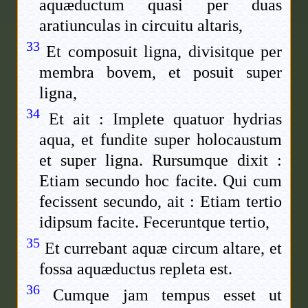
aquæductum quasi per duas
aratiunculas in circuitu altaris,
33
Et composuit ligna, divisitque per
membra bovem, et posuit super
ligna,
34
Et ait : Implete quatuor hydrias
aqua, et fundite super holocaustum
et super ligna. Rursumque dixit :
Etiam secundo hoc facite. Qui cum
fecissent secundo, ait : Etiam tertio
idipsum facite. Feceruntque tertio,
35
Et currebant aquæ circum altare, et
fossa aquæductus repleta est.
36
Cumque jam tempus esset ut