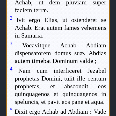
Achab, ut dem pluviam super
faciem terræ.
2
Ivit ergo Elias, ut ostenderet se
Achab. Erat autem fames vehemens
in Samaria.
3
Vocavitque Achab Abdiam
dispensatorem domus suæ. Abdias
autem timebat Dominum valde ;
4
Nam cum interficeret Jezabel
prophetas Domini, tulit ille centum
prophetas, et abscondit eos
quinquagenos et quinquagenos in
speluncis, et pavit eos pane et aqua.
5
Dixit ergo Achab ad Abdiam : Vade