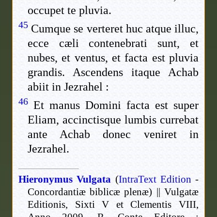
occupet te pluvia.
45
Cumque se verteret huc atque illuc,
ecce cæli contenebrati sunt, et
nubes, et ventus, et facta est pluvia
grandis. Ascendens itaque Achab
abiit in Jezrahel :
46
Et manus Domini facta est super
Eliam, accinctisque lumbis currebat
ante Achab donec veniret in
Jezrahel.
Hieronymus Vulgata
(
IntraText Edition
-
Concordantiæ biblicæ plenæ) || Vulgatæ
Editionis, Sixti V et Clementis VIII,