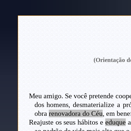
(Orientação de
Meu amigo. Se você pretende cooper
dos homens, desmaterialize a pró
obra
renovadora do Céu
, em bene
Reajuste os seus hábitos e
eduque
a
ao padrão de vida mais alta que o