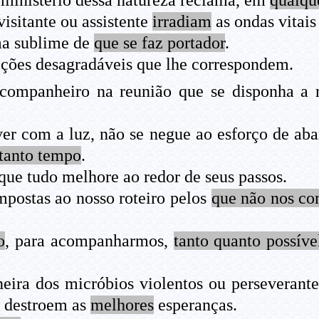
isitante ou assistente
irradiam
as ondas vitais
ma sublime de
que se faz portador
.
ações desagradáveis que lhe correspondem.
companheiro na reunião que se disponha a 
ver com a luz, não se negue ao esforço de a
 tanto tempo
.
que tudo melhore ao redor de seus passos.
mpostas ao nosso roteiro pelos
que não nos c
o
, para acompanharmos,
tanto quanto possíve
eira dos micróbios violentos ou perseverante
destroem as
melhores
esperanças.