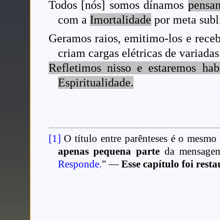
Todos [nós] somos dínamos
pensan
com a
Imortalidade
por meta subl
Geramos raios, emitimo-los e rece
criam cargas elétricas de variadas
Refletimos nisso e estaremos ha
Espiritualidade.
[1]
O título entre parênteses é o mesmo
apenas pequena parte
da mensagem 
Responde.
” —
Esse capítulo foi rest