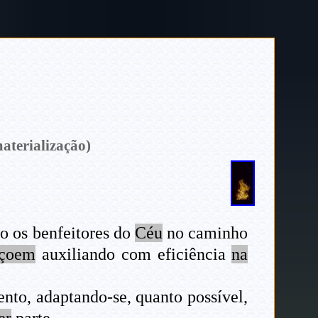
aterialização)
o os benfeitores do
Céu
no caminho
içoem
auxiliando com eficiência
na
nto, adaptando-se, quanto possível,
er
parte.