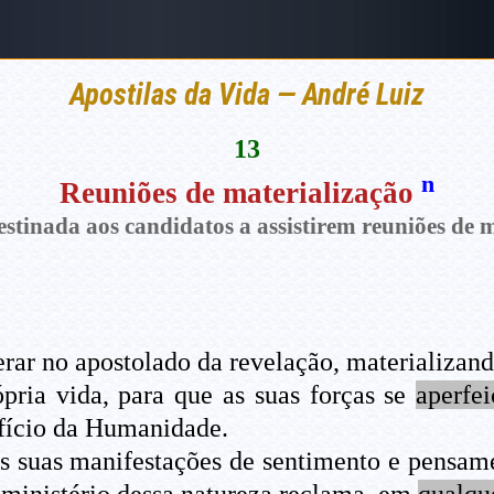
Apostilas da Vida — André Luiz
13
n
Reuniões de materialização
stinada aos candidatos a assistirem reuniões de m
ar no apostolado da revelação, materializand
pria vida, para que as suas forças se
aperfe
fício da Humanidade.
s suas manifestações de sentimento e pensame
 ministério dessa natureza reclama, em
qualqu