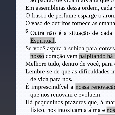
Em assembleias dessa ordem, cada v
O frasco de perfume esparge o aro
O vaso de detritos fornece as eman
6
Outra não é a situação de cada 
Espiritual
.
Se você aspira à subida para convi
nosso
coração vem
palpitando há
Melhore tudo, dentro de você, para 
Lembre-se de que as dificuldades i
de vida para nós.
É imprescindível a
nossa renovaçã
que nos renovam e evoluem.
Há pequeninos prazeres que, à man
físico, nos intoxicam a alma e
nos