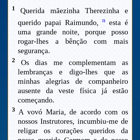
1
Querida mãezinha Therezinha e
n
querido papai Raimundo,
esta é
uma grande noite, porque posso
rogar-lhes a bênção com mais
segurança.
2
Os dias me complementam as
lembranças e digo-lhes que as
minhas alegrias de companheiro
ausente da veste física já estão
começando.
3
A vovó Maria, de acordo com os
nossos Instrutores, incumbiu-me de
religar os corações queridos da
nossa querida Carmem e do nosso