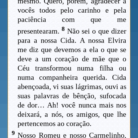
mesmo. Quero, porém, agradecer a
vocês todos pelo carinho e pela
paciência com que me
8
presentearam.
Não sei o que dizer
para a nossa Cida. A nossa Elvira
me diz que devemos a ela o que se
deve a um coração de mãe que o
Céu transformou numa filha ou
numa companheira querida. Cida
abençoada, vi suas lágrimas, ouvi as
suas palavras de bênção, sufocada
de dor… Ah! você nunca mais nos
deixará, a nós, os amigos, que lhe
pertencemos ao coração.
9
Nosso Romeu e nosso Carmelinho,