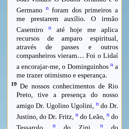
n
Germano
foram dos primeiros a
me prestarem auxílio. O irmão
n
Casemiro
até hoje me aplica
recursos de amparo espiritual,
através de passes e outros
companheiros vieram… Foi o Lidaí
n
a encorajar-me, o Dominguinhos
a
me trazer otimismo e esperança.
19
De nossos conhecimentos de Rio
Preto, tive a presença do nosso
n
amigo Dr. Ugolino Ugolini,
do Dr.
n
n
Justino, do Dr. Fritz,
do Leão,
do
n
n
Tessarolo,
do Zini,
do