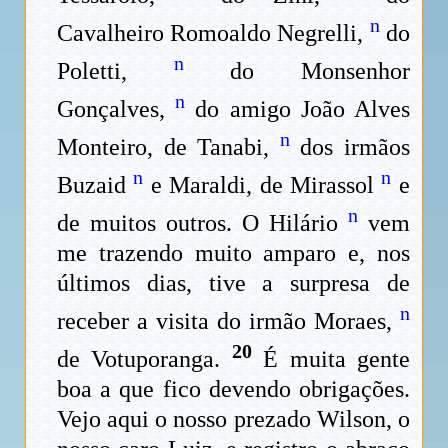
n
Cavalheiro Romoaldo Negrelli,
do
n
Poletti,
do Monsenhor
n
Gonçalves,
do amigo João Alves
n
Monteiro, de Tanabi,
dos irmãos
n
n
Buzaid
e Maraldi, de Mirassol
e
n
de muitos outros. O Hilário
vem
me trazendo muito amparo e, nos
últimos dias, tive a surpresa de
n
receber a visita do irmão Moraes,
20
de Votuporanga.
É muita gente
boa a que fico devendo obrigações.
Vejo aqui o nosso prezado Wilson, o