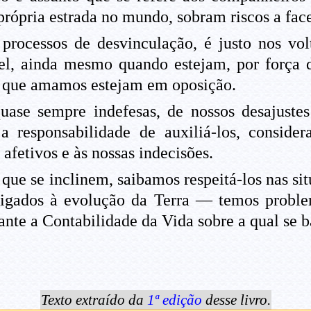
ópria estrada no mundo, sobram riscos a face
rocessos de desvinculação, é justo nos vol
el, ainda mesmo quando estejam, por força d
es que amamos estejam em oposição.
uase sempre indefesas, de nossos desajustes
 responsabilidade de auxiliá-los, conside
afetivos e às nossas indecisões.
 que se inclinem, saibamos respeitá-los nas s
ligados à evolução da Terra — temos problema
ante a Contabilidade da Vida sobre a qual se 
Texto extraído da
1ª edição
desse livro.