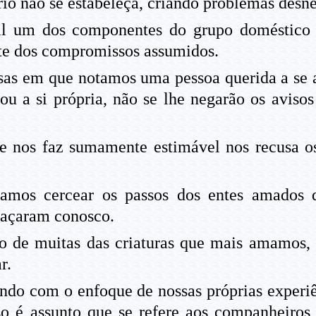
rio não se estabeleça, criando problemas desne
l um dos componentes do grupo doméstico a
nte dos compromissos assumidos.
sas em que notamos uma pessoa querida a se a
ou a si própria, não se lhe negarão os avisos
se nos faz sumamente estimável nos recusa os
mos cercear os passos dos entes amados q
raçaram conosco.
 de muitas das criaturas que mais amamos, 
r.
do com o enfoque de nossas próprias experiê
so é assunto que se refere aos companheiros