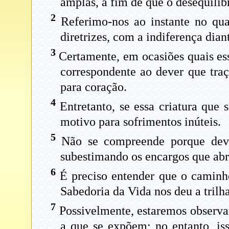
amplas, a fim de que o desequilíb
2
Referimo-nos ao instante no qua
diretrizes, com a indiferença dia
3
Certamente, em ocasiões quais es
correspondente ao dever que traç
para coração.
4
Entretanto, se essa criatura que 
motivo para sofrimentos inúteis.
5
Não se compreende porque deva
subestimando os encargos que ab
6
É preciso entender que o caminho
Sabedoria da Vida nos deu a trilha
7
Possivelmente, estaremos observan
a que se expõem; no entanto, is