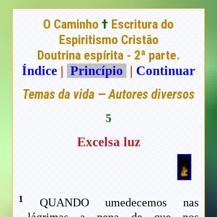
O Caminho
†
Escritura do
Espiritismo Cristão
Doutrina espírita - 2ª parte.
Índice
|
Princípio
|
Continuar
Temas da vida — Autores diversos
5
Excelsa luz
1
QUANDO umedecemos nas
lágrimas a pena de que nos