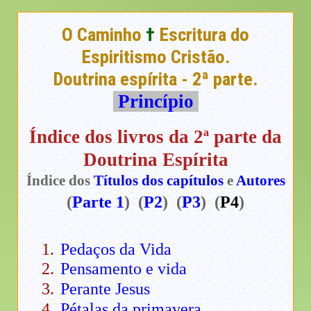
O Caminho
†
Escritura do
Espiritismo Cristão.
Doutrina espírita - 2ª parte.
Princípio
Índice dos livros da 2ª parte da
Doutrina Espírita
Índice dos
Títulos dos capítulos
e
Autores
(
Parte 1
) (
P2
) (
P3
) (
P4
)
Pedaços da Vida
Pensamento e vida
Perante Jesus
Pétalas da primavera