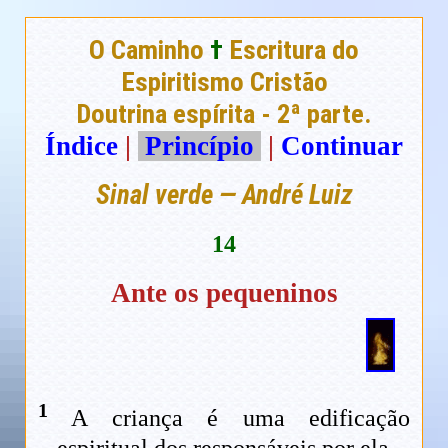
O Caminho
†
Escritura do
Espiritismo Cristão
Doutrina espírita - 2ª parte.
Índice
|
Princípio
|
Continuar
Sinal verde — André Luiz
14
Ante os pequeninos
1
A criança é uma edificação
espiritual dos responsáveis por ela.