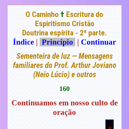
O Caminho
†
Escritura do
Espiritismo Cristão
Doutrina espírita - 2ª parte.
Índice
|
Princípio
|
Continuar
Sementeira de luz — Mensagens
familiares do Prof. Arthur Joviano
(Neio Lúcio) e outros
160
Continuamos em nosso culto de
oração