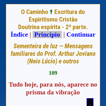
O Caminho
†
Escritura do
Espiritismo Cristão
Doutrina espírita - 2ª parte.
Índice
|
Princípio
|
Continuar
Sementeira de luz — Mensagens
familiares do Prof. Arthur Joviano
(Neio Lúcio) e outros
109
Tudo hoje, para nós, aparece no
prisma da vibração