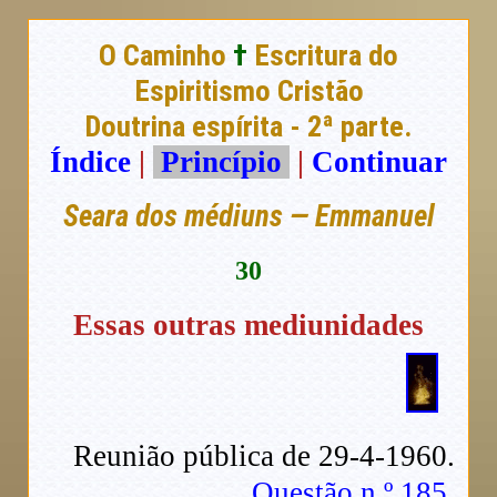
O Caminho
†
Escritura do
Espiritismo Cristão
Doutrina espírita - 2ª parte.
Índice
|
Princípio
|
Continuar
Seara dos médiuns — Emmanuel
30
Essas outras mediunidades
Reunião pública de 29-4-1960.
Questão n.º 185.