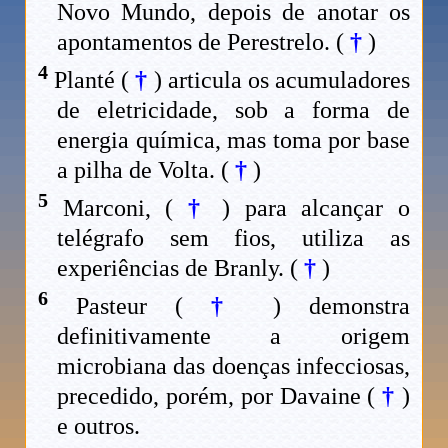
Novo Mundo, depois de anotar os
apontamentos de Perestrelo. (
†
)
4
Planté (
†
) articula os acumuladores
de eletricidade, sob a forma de
energia química, mas toma por base
a pilha de Volta. (
†
)
5
Marconi, (
†
) para alcançar o
telégrafo sem fios, utiliza as
experiências de Branly. (
†
)
6
Pasteur (
†
) demonstra
definitivamente a origem
microbiana das doenças infecciosas,
precedido, porém, por Davaine (
†
)
e outros.