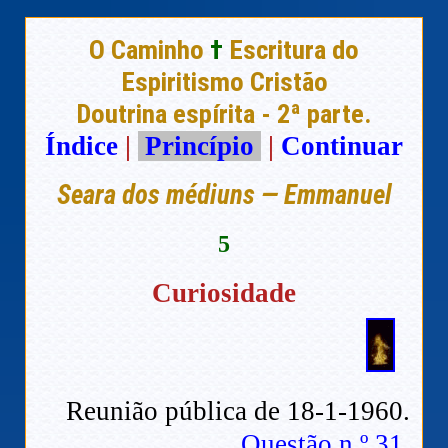
O Caminho
†
Escritura do
Espiritismo Cristão
Doutrina espírita - 2ª parte.
Índice
|
Princípio
|
Continuar
Seara dos médiuns — Emmanuel
5
Curiosidade
Reunião pública de 18-1-1960.
Questão n.º 31.