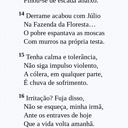
Finou-se de escada abaixo.
14
Derrame acabou com Júlio
Na Fazenda da Floresta…
O pobre espantava as moscas
Com murros na própria testa.
15
Tenha calma e tolerância,
Não siga impulso violento,
A cólera, em qualquer parte,
É chuva de sofrimento.
16
Irritação? Fuja disso,
Não se esqueça, minha irmã,
Ante os entraves de hoje
Que a vida volta amanhã.