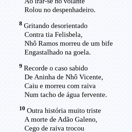
Ao irar-se no volante
Rolou no despenhadeiro.
8
Gritando desorientado
Contra tia Felisbela,
Nhô Ramos morreu de um bife
Engastalhado na goela.
9
Recorde o caso sabido
De Aninha de Nhô Vicente,
Caiu e morreu com raiva
Num tacho de água fervente.
10
Outra história muito triste
A morte de Adão Galeno,
Cego de raiva trocou