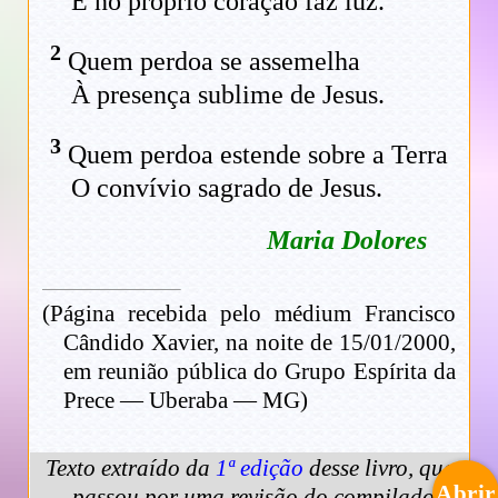
E no próprio coração faz luz.
2
Quem perdoa se assemelha
À presença sublime de Jesus.
3
Quem perdoa estende sobre a Terra
O convívio sagrado de Jesus.
Maria Dolores
(Página recebida pelo médium Francisco
Cândido Xavier, na noite de 15/01/2000,
em reunião pública do Grupo Espírita da
Prece — Uberaba — MG)
Texto extraído da
1ª edição
desse livro, que
Abrir
passou por uma revisão do compilador.