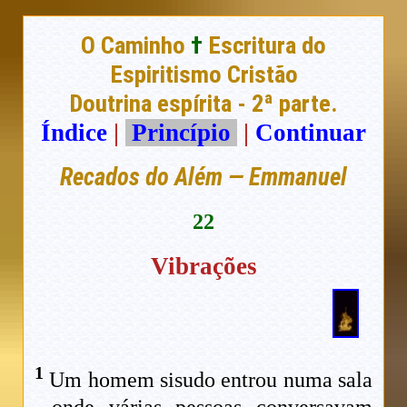
O Caminho
†
Escritura do
Espiritismo Cristão
Doutrina espírita - 2ª parte.
Índice
|
Princípio
|
Continuar
Recados do Além — Emmanuel
22
Vibrações
1
Um homem sisudo entrou numa sala
onde várias pessoas conversavam