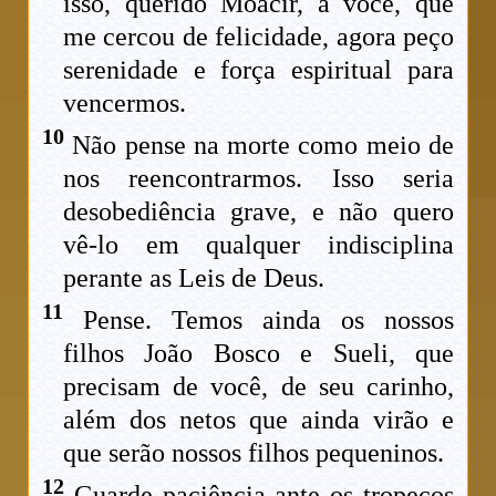
isso, querido Moacir, a você, que
me cercou de felicidade, agora peço
serenidade e força espiritual para
vencermos.
10
Não pense na morte como meio de
nos reencontrarmos. Isso seria
desobediência grave, e não quero
vê-lo em qualquer indisciplina
perante as Leis de Deus.
11
Pense. Temos ainda os nossos
filhos João Bosco e Sueli, que
precisam de você, de seu carinho,
além dos netos que ainda virão e
que serão nossos filhos pequeninos.
12
Guarde paciência ante os tropeços