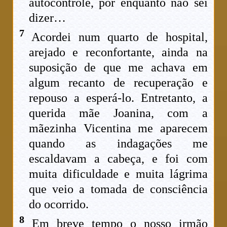
autocontrole, por enquanto não sei
dizer…
7
Acordei num quarto de hospital,
arejado e reconfortante, ainda na
suposição de que me achava em
algum recanto de recuperação e
repouso a esperá-lo. Entretanto, a
querida mãe Joanina, com a
mãezinha Vicentina me aparecem
quando as indagações me
escaldavam a cabeça, e foi com
muita dificuldade e muita lágrima
que veio a tomada de consciência
do ocorrido.
8
Em breve tempo o nosso irmão