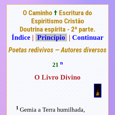
O Caminho
†
Escritura do
Espiritismo Cristão
Doutrina espírita - 2ª parte.
Índice
|
Princípio
|
Continuar
Poetas redivivos — Autores diversos
n
21
O Livro Divino
1
Gemia a Terra humilhada,