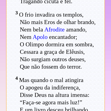
Tragando cicuta e fel.
3
O frio invadira os templos,
Não mais Eros de olhar brando,
Nem bela
Afrodite
amando,
Nem
Apolo
encantador;
O Olimpo dormira em sombra,
Cessara a graça de Elêusis,
Não surgiam outros deuses,
Que não fossem do terror.
4
Mas quando o mal atingira
O apogeu da indiferença,
Disse Deus na altura imensa:
“Faça-se agora mais luz!”
E um livro desceu brilhando,