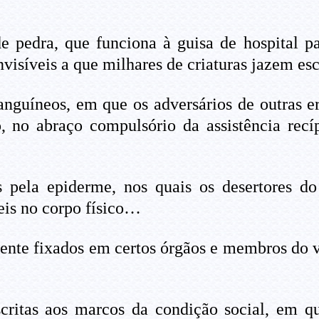
 pedra, que funciona à guisa de hospital pa
nvisíveis a que milhares de criaturas jazem es
nguíneos, em que os adversários de outras era
, no abraço compulsório da assistência re
 pela epiderme, nos quais os desertores d
veis no corpo físico…
nte fixados em certos órgãos e membros do ve
critas aos marcos da condição social, em qu