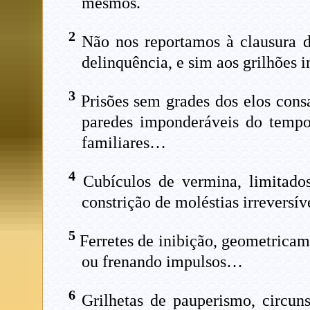
mesmos.
2
Não nos reportamos à clausura de
delinquência, e sim aos grilhões i
3
Prisões sem grades dos elos consa
paredes imponderáveis do tempo
familiares…
4
Cubículos de vermina, limitados
constrição de moléstias irreversí
5
Ferretes de inibição, geometricame
ou frenando impulsos…
6
Grilhetas de pauperismo, circuns