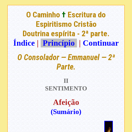
O Caminho
†
Escritura do
Espiritismo Cristão
Doutrina espírita - 2ª parte.
Índice
|
Princípio
|
Continuar
O Consolador — Emmanuel — 2ª
Parte.
II
SENTIMENTO
Afeição
(Sumário)