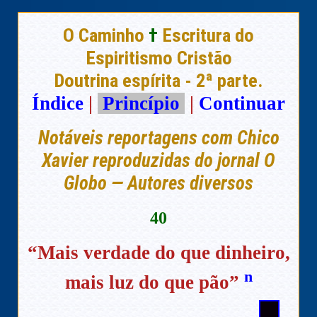
O Caminho
†
Escritura do
Espiritismo Cristão
Doutrina espírita - 2ª parte.
Índice
|
Princípio
|
Continuar
Notáveis reportagens com Chico
Xavier reproduzidas do jornal O
Globo — Autores diversos
40
“Mais verdade do que dinheiro,
n
mais luz do que pão”