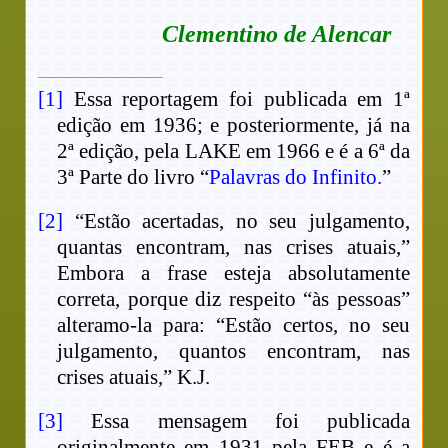
Clementino de Alencar
[1]
Essa reportagem foi publicada em 1ª
edição em 1936; e posteriormente, já na
2ª edição, pela LAKE em 1966 e é a 6ª da
3ª Parte do livro “
Palavras do Infinito.
”
[2]
“Estão acertadas, no seu julgamento,
quantas encontram, nas crises atuais,”
Embora a frase esteja absolutamente
correta, porque diz respeito “às pessoas”
alteramo-la para: “Estão certos, no seu
julgamento, quantos encontram, nas
crises atuais,” K.J.
[3]
Essa mensagem foi publicada
originalmente em 1931 pela FEB e é a