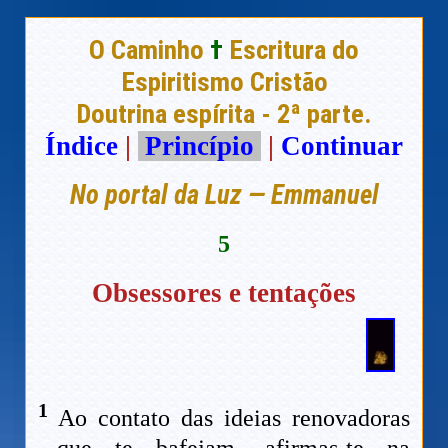
O Caminho
†
Escritura do
Espiritismo Cristão
Doutrina espírita - 2ª parte.
Índice
|
Princípio
|
Continuar
No portal da Luz — Emmanuel
5
Obsessores e tentações
1
Ao contato das ideias renovadoras
que te bafejam, afirmas-te na