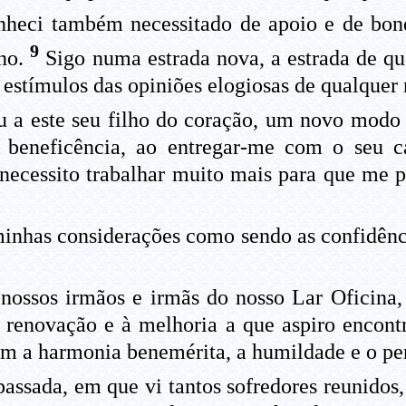
heci também necessitado de apoio e de bon
9
rno.
Sigo numa estrada nova, a estrada de q
stímulos das opiniões elogiosas de qualquer 
a este seu filho do coração, um novo modo 
 beneficência, ao entregar-me com o seu c
 necessito trabalhar muito mais para que me 
inhas considerações como sendo as confidênci
nossos irmãos e irmãs do nosso Lar Oficina
enovação e à melhoria a que aspiro encontr
m a harmonia benemérita, a humildade e o pe
passada, em que vi tantos sofredores reunidos