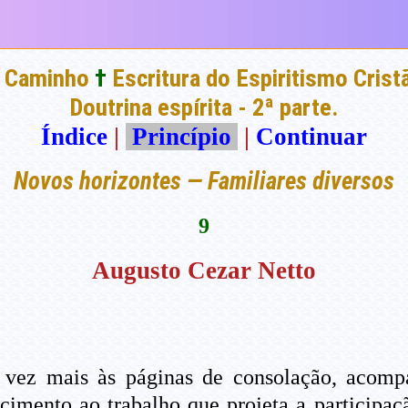
 Caminho
†
Escritura do Espiritismo Crist
Doutrina espírita - 2ª parte.
Índice
|
Princípio
|
Continuar
Novos horizontes — Familiares diversos
9
Augusto Cezar Netto
 vez mais às páginas de consolação, acomp
imento ao trabalho que projeta a participa