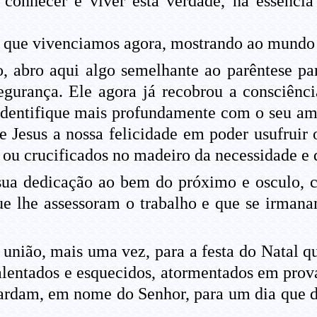
conhecer e viver esta verdade, na essência
o que vivenciamos agora, mostrando ao mundo 
bro aqui algo semelhante ao parêntese para
gurança. Ele agora já recobrou a consciênci
 identifique mais profundamente com o seu a
e Jesus a nossa felicidade em poder usufruir 
 ou crucificados no madeiro da necessidade e 
sua dedicação ao bem do próximo e osculo, 
ue lhe assessoram o trabalho e que se irmana
ião, mais uma vez, para a festa do Natal qu
lentados e esquecidos, atormentados em prova
uardam, em nome do Senhor, para um dia que d