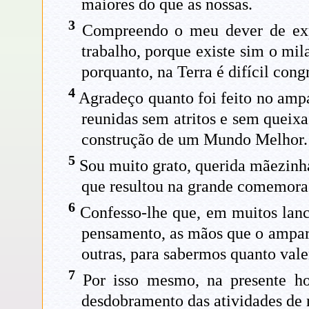
maiores do que as nossas.
3
Compreendo o meu dever de expr
trabalho, porque existe sim o mil
porquanto, na Terra é difícil con
4
Agradeço quanto foi feito no ampar
reunidas sem atritos e sem quei
construção de um Mundo Melhor.
5
Sou muito grato, querida mãezinha
que resultou na grande comemora
6
Confesso-lhe que, em muitos lanc
pensamento, as mãos que o ampar
outras, para sabermos quanto vale
7
Por isso mesmo, na presente ho
desdobramento das atividades de 