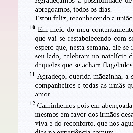
Agradeçamos a possibilidade de 
apregoamos, todos os dias.
Estou feliz, reconhecendo a uniã
10
Em meio do meu contentamento, a
que vai se restabelecendo com se
espero que, nesta semana, ele se
seu lado, celebram no natalício d
daqueles que se acham flagelados
11
Agradeço, querida mãezinha, a 
companheiros e todas as irmãs q
amor.
12
Caminhemos pois em abençoada un
mesmos em favor dos irmãos desa
viva e do reconforto, que nos ag
dias na experiência comum.