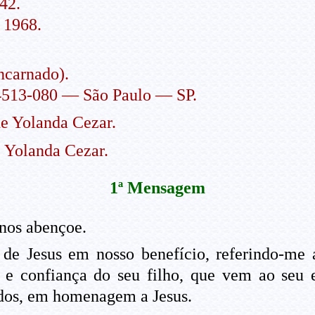
42.
 1968.
ncarnado).
513-080 — São Paulo — SP.
e Yolanda Cezar.
 Yolanda Cezar.
1ª Mensagem
nos abençoe.
e Jesus em nosso benefício, referindo-me a
o e confiança do seu filho, que vem ao seu 
todos, em homenagem a Jesus.