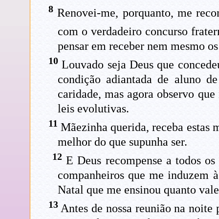
8
Renovei-me, porquanto, me recon
com o verdadeiro concurso frate
pensar em receber nem mesmo os e
10
Louvado seja Deus que concedeu 
condição adiantada de aluno de
caridade, mas agora observo que
leis evolutivas.
11
Mãezinha querida, receba estas m
melhor do que supunha ser.
12
E Deus recompense a todos os 
companheiros que me induzem à r
Natal que me ensinou quanto vale
13
Antes de nossa reunião na noite 