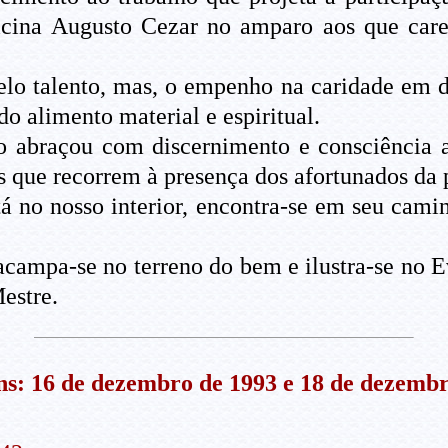
ficina Augusto Cezar no amparo aos que ca
elo talento, mas, o empenho na caridade em di
o alimento material e espiritual.
 abraçou com discernimento e consciência a
s que recorrem à presença dos afortunados da 
á no nosso interior, encontra-se em seu camin
campa-se no terreno do bem e ilustra-se no E
estre.
s: 16 de dezembro de 1993 e 18 de dezembr