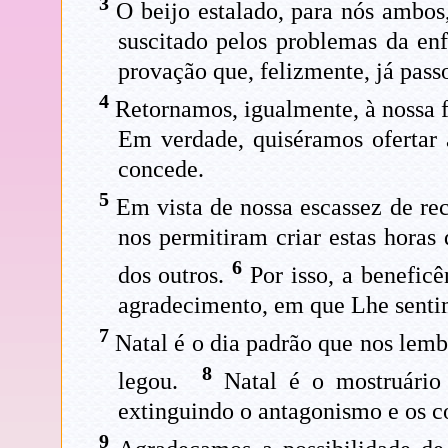
3
O beijo estalado, para nós ambos,
suscitado pelos problemas da en
provação que, felizmente, já pass
4
Retornamos, igualmente, à nossa f
Em verdade, quiséramos ofertar 
concede.
5
Em vista de nossa escassez de rec
nos permitiram criar estas horas
6
dos outros.
Por isso, a beneficê
agradecimento, em que Lhe sentimo
7
Natal é o dia padrão que nos lembr
8
legou.
Natal é o mostruário 
extinguindo o antagonismo e os con
9