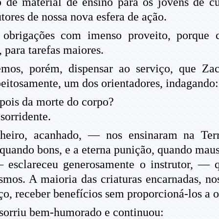
de material de ensino para os jovens de cur
utores de nossa nova esfera de ação.
 obrigações com imenso proveito, porque 
para tarefas maiores.
mos, porém, dispensar ao serviço, que Zac
speitosamente, um dos orientadores, indagando:
ois da morte do corpo?
orridente.
ro, acanhado, — nos ensinaram na Terra
 quando bons, e a eterna punição, quando maus
sclareceu generosamente o instrutor, — qu
esmos. A maioria das criaturas encarnadas, no
ço, receber benefícios sem proporcioná-los a o
 sorriu bem-humorado e continuou: