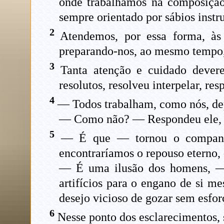
onde trabalhamos na composição 
sempre orientado por sábios instr
2
Atendemos, por essa forma, às
preparando-nos, ao mesmo tempo, 
3
Tanta atenção e cuidado devere
resolutos, resolveu interpelar, re
4
— Todos trabalham, como nós, dep
— Como não? — Respondeu ele, s
5
— É que — tornou o companhei
encontraríamos o repouso eterno,
— É uma ilusão dos homens, — e
artifícios para o engano de si m
desejo vicioso de gozar sem esfor
6
Nesse ponto dos esclarecimentos,