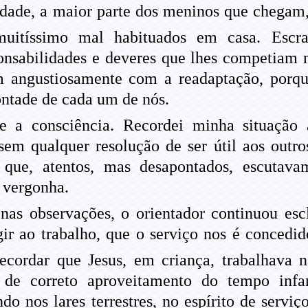
dade, a maior parte dos meninos que chegam, 
itíssimo mal habituados em casa. Escrav
onsabilidades e deveres que lhes competiam n
m angustiosamente com a readaptação, porqu
ontade de cada um de nós.
a consciência. Recordei minha situação 
sem qualquer resolução de ser útil aos outr
 que, atentos, mas desapontados, escutava
 vergonha.
nas observações, o orientador continuou esc
gir ao trabalho, que o serviço nos é concedi
ecordar que Jesus, em criança, trabalhava n
de correto aproveitamento do tempo infant
 nos lares terrestres, no espírito de serviç