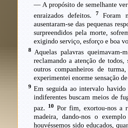
— A propósito de semelhante ver
7
enraizados defeitos.
Foram mu
ausentaram-se das pequenas resp
surpreendidos pela morte, sofre
exigindo serviço, esforço e boa v
8
Aquelas palavras queimavam-me 
reclamando a atenção de todos, 
outros companheiros de turma,
experimentei enorme sensação de
9
Em seguida ao intervalo havido 
indiferentes buscam meios de fu
10
paz.
Por fim, exortou-nos a r
madeira, dando-nos o exemplo 
houvéssemos sido educados, quando