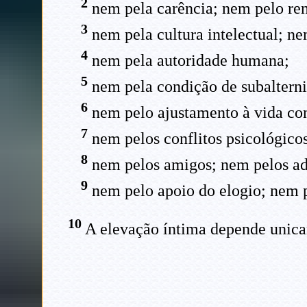
2
nem pela carência; nem pelo re
3
nem pela cultura intelectual; ne
4
nem pela autoridade humana;
5
nem pela condição de subaltern
6
nem pelo ajustamento à vida co
7
nem pelos conflitos psicológicos
8
nem pelos amigos; nem pelos ad
9
nem pelo apoio do elogio; nem p
10
A elevação íntima depende unicam