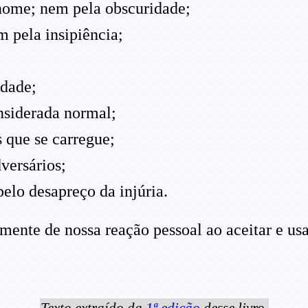
nome; nem pela obscuridade;
m pela insipiência;
idade;
nsiderada normal;
 que se carregue;
versários;
elo desapreço da injúria.
ente de nossa reação pessoal ao aceitar e usa
Texto extraído da
1ª edição
desse livro.