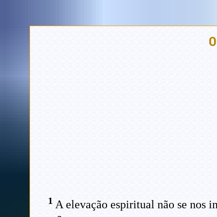
O
1
A elevação espiritual não se nos i