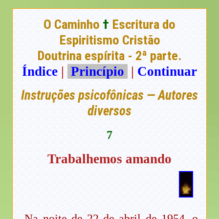
O Caminho
†
Escritura do
Espiritismo Cristão
Doutrina espírita - 2ª parte.
Índice
|
Princípio
|
Continuar
Instruções psicofônicas — Autores
diversos
7
Trabalhemos amando
Na noite de 22 de abril de 1954, o