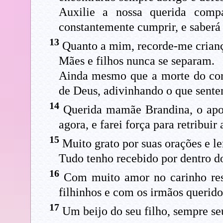
Auxilie a nossa querida comp
constantemente cumprir, e saberá
13
Quanto a mim, recorde-me crianç
Mães e filhos nunca se separam.
Ainda mesmo que a morte do cor
de Deus, adivinhando o que sente
14
Querida mamãe Brandina, o apoi
agora, e farei força para retribuir
15
Muito grato por suas orações e l
Tudo tenho recebido por dentro d
16
Com muito amor no carinho resp
filhinhos e com os irmãos querido
17
Um beijo do seu filho, sempre se