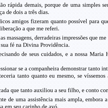
o rápida demais, porque de uma simples sens
a de dois a três dias.
cos amigos fizeram quanto possível para qu
iberação a que me referi.
as massagens, derradeiras impressões que me 
sua fé na Divina Providência.
ecisando de seus cuidados, e a nossa Maria
sionar se a companheira demonstrar tanto inte
steceria tanto quanto eu mesmo, se víssemos 
ada que tanto auxiliou a seu filho, e conto c
te de uma assistência mais ampla, embora a
sa em seu carinho de avó.