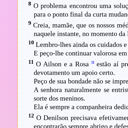
8
O problema encontrou uma soluçã
para o ponto final da curta mudanç
9
Creia, mamãe, que os nossos médi
naquele instante, no momento da l
10
Lembro-lhes ainda os cuidados e 
E peço-lhe continuar valorosa em 
11
n
O Ailson e a Rosa
estão aí pr
devotamento um apoio certo.
Peço de sua bondade não se impres
A senhora naturalmente se entri
sorte dos meninos.
Ela é sempre a companheira dedic
12
O Denilson precisava efetivamen
encontrarão sempre abrigo e defe