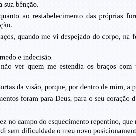
a sua bênção.
uanto ao restabelecimento das próprias for
ação.
ços, quando me vi despejado do corpo, na fo
 medo e indecisão.
a não ver quem me estendia os braços com
portas da visão, porque, por dentro de mim, a
entos foram para Deus, para o seu coração d
fez no campo do esquecimento repentino, que
i sem dificuldade o meu novo posicionament