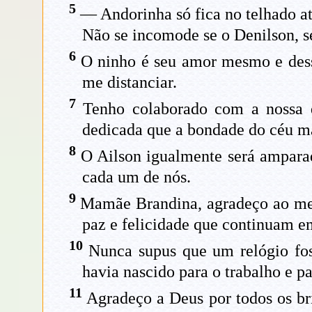
5
— Andorinha só fica no telhado at
Não se incomode se o Denilson, se
6
O ninho é seu amor mesmo e desse
me distanciar.
7
Tenho colaborado com a nossa 
dedicada que a bondade do céu m
8
O Ailson igualmente será amparad
cada um de nós.
9
Mamãe Brandina, agradeço ao me
paz e felicidade que continuam 
10
Nunca supus que um relógio fo
havia nascido para o trabalho e pa
11
Agradeço a Deus por todos os bri