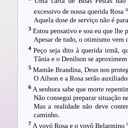
Uma carta de Boas Festas não d
excessivo de nossa querida Rosa
Aquela dose de serviço não é par
3
Estou pensativo e sou eu que lhe 
Apesar de tudo, o otimismo vem d
4
Peço seja dito à querida irmã, qu
Tânia e o Denilson se aproximem 
5
Mamãe Brandina, Deus nos protege
O Ailson e a Rosa serão auxiliado
6
A senhora sabe que morte repentin
Não consegui preparar situação n
Mas a realidade não deve conter 
caminho.
7
A vovó Rosa e o vovô Belarmino