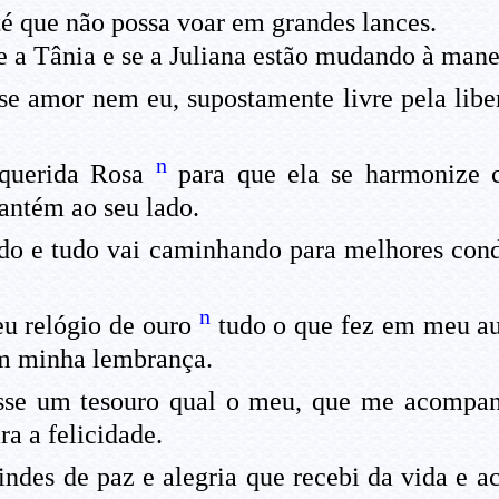
é que não possa voar em grandes lances.
 a Tânia e se a Juliana estão mudando à manei
 amor nem eu, supostamente livre pela libe
n
querida Rosa
para que ela se harmonize c
antém ao seu lado.
o e tudo vai caminhando para melhores condi
n
u relógio de ouro
tudo o que fez em meu au
em minha lembrança.
sse um tesouro qual o meu, que me acompa
ra a felicidade.
ndes de paz e alegria que recebi da vida e a