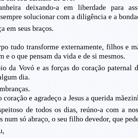
anheira deixando-a em liberdade para as
 sempre solucionar com a diligência e a bond
a em seus braços.
po tudo transforme externamente, filhos e 
m e o que pensam da vida e de si mesmos.
o da Vovó e as forças do coração paternal 
 algum dia.
embranças.
o coração e agradeço a Jesus a querida mãezi
eitoso de todos os dias, reúno-a com a no
s num só abraço, o seu filho devedor, que pede
u,