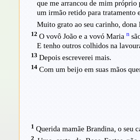
que me arrancou de mim próprio p
um irmão retido para tratamento e
Muito grato ao seu carinho, don
12
n
O vovô João e a vovó Maria
são
E tenho outros colhidos na lavoura
13
Depois escreverei mais.
14
Com um beijo em suas mãos querid
1
Querida mamãe Brandina, o seu car
2