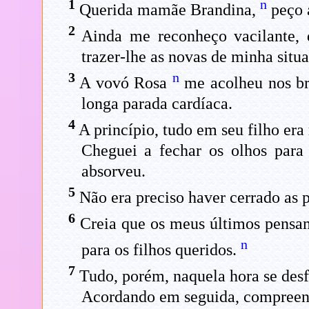
1
n
Querida mamãe Brandina,
peço 
2
Ainda me reconheço vacilante, q
trazer-lhe as novas de minha situ
3
n
A vovó Rosa
me acolheu nos bra
longa parada cardíaca.
4
A princípio, tudo em seu filho era
Cheguei a fechar os olhos par
absorveu.
5
Não era preciso haver cerrado as 
6
Creia que os meus últimos pensam
n
para os filhos queridos.
7
Tudo, porém, naquela hora se des
Acordando em seguida, compreend