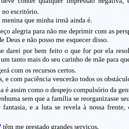
eve conter qualquer impressão negativa, 
n
no escritório.
a menina que minha irmã ainda é.
peço alegria para não me deprimir com as per
e Deus e não posso me esquecer disso.
e darei por bem feito o que for por ela res
um tanto mais do seu carinho de mãe para que
rá com os recursos certos.
s, e com paciência vencerão todos os obstácul
a é assim como o despejo compulsório da gen
enhuma sem que a família se reorganizasse seu
fantasia, e a luta se revela à nossa frente
n
têm me prestado grandes serviços.