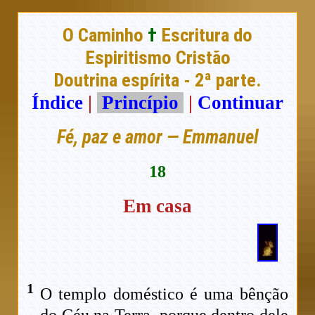
O Caminho
†
Escritura do
Espiritismo Cristão
Doutrina espírita - 2ª parte.
Índice
|
Princípio
|
Continuar
Fé, paz e amor — Emmanuel
18
Em casa
1
O templo doméstico é uma bênção
do Céu na Terra, porque dentro dele