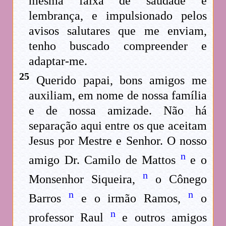
mesma faixa de saudade e
lembrança, e impulsionado pelos
avisos salutares que me enviam,
tenho buscado compreender e
adaptar-me.
25
Querido papai, bons amigos me
auxiliam, em nome de nossa família
e de nossa amizade. Não há
separação aqui entre os que aceitam
Jesus por Mestre e Senhor. O nosso
n
amigo Dr. Camilo de Mattos
e o
n
Monsenhor Siqueira,
o Cônego
n
n
Barros
e o irmão Ramos,
o
n
professor Raul
e outros amigos