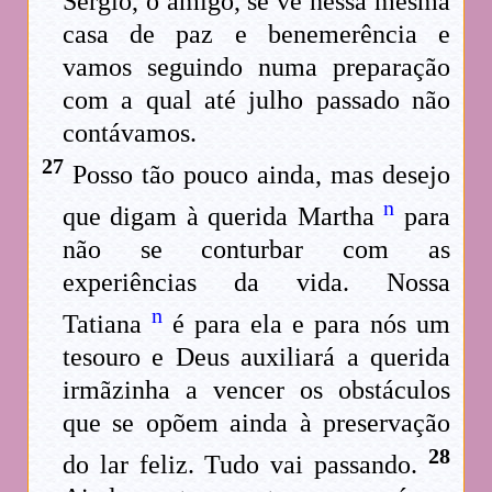
Sérgio, o amigo, se vê nessa mesma
casa de paz e benemerência e
vamos seguindo numa preparação
com a qual até julho passado não
contávamos.
27
Posso tão pouco ainda, mas desejo
n
que digam à querida Martha
para
não se conturbar com as
experiências da vida. Nossa
n
Tatiana
é para ela e para nós um
tesouro e Deus auxiliará a querida
irmãzinha a vencer os obstáculos
que se opõem ainda à preservação
28
do lar feliz. Tudo vai passando.