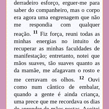
derradeiro esforço, erguer-me para
saber do companheiro, mas o corpo
era agora uma engrenagem que não
me respondia com qualquer
11
reação.
Fiz força, reuni todas as
minhas energias no intuito de
recuperar as minhas faculdades de
manifestação; entretanto, notei que
mãos suaves, tão suaves quanto as
da mamãe, me afagavam o rosto e
12
me cerravam os olhos.
Ouvi
como num cântico de embalar,
quando a gente é ainda criança,
uma prece que me recordava os dias
de aprender de mãos postas. Aceitei