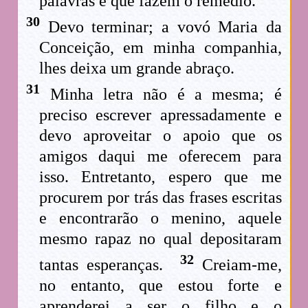
palavras é que fazem o remédio.
30
Devo terminar; a vovó Maria da
Conceição, em minha companhia,
lhes deixa um grande abraço.
31
Minha letra não é a mesma; é
preciso escrever apressadamente e
devo aproveitar o apoio que os
amigos daqui me oferecem para
isso. Entretanto, espero que me
procurem por trás das frases escritas
e encontrarão o menino, aquele
mesmo rapaz no qual depositaram
32
tantas esperanças.
Creiam-me,
no entanto, que estou forte e
aprenderei a ser o filho e o