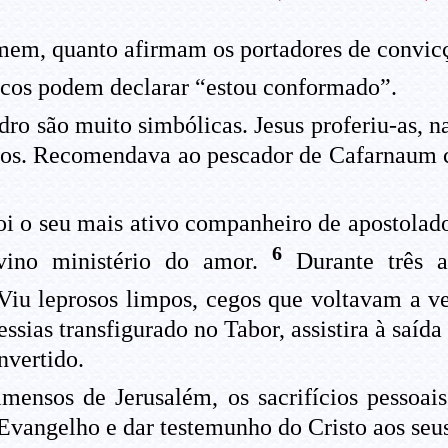
mem, quanto afirmam os portadores de convicç
cos podem declarar “estou conformado”.
o são muito simbólicas. Jesus proferiu-as, n
ulos. Recomendava ao pescador de Cafarnaum c
oi o seu mais ativo companheiro de apostolad
6
ivino ministério do amor.
Durante três a
iu leprosos limpos, cegos que voltavam a ve
sias transfigurado no Tabor, assistira à saída
nvertido.
imensos de Jerusalém, os sacrifícios pessoai
Evangelho e dar testemunho do Cristo aos seu