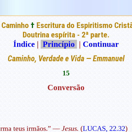
 Caminho
†
Escritura do Espiritismo Crist
Doutrina espírita - 2ª parte.
Índice
|
Princípio
|
Continuar
Caminho, Verdade e Vida — Emmanuel
15
Conversão
firma teus irmãos.” —
Jesus.
(
LUCAS, 22.32
)