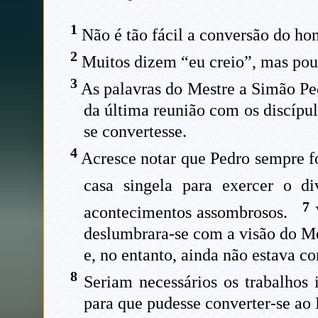
1
Não é tão fácil a conversão do ho
2
Muitos dizem “eu creio”, mas pou
3
As palavras do Mestre a Simão Pedr
da última reunião com os discíp
se convertesse.
4
Acresce notar que Pedro sempre f
casa singela para exercer o d
7
acontecimentos assombrosos.
V
deslumbrara-se com a visão do Mes
e, no entanto, ainda não estava co
8
Seriam necessários os trabalhos 
para que pudesse converter-se ao 