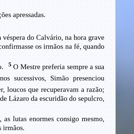
ões apressadas.
a véspera do Calvário, na hora grave
onfirmasse os irmãos na fé, quando
5
o.
O Mestre preferia sempre a sua
nos sucessivos, Simão presenciou
r, loucos que recuperavam a razão;
 de Lázaro da escuridão do sepulcro,
s, as lutas enormes consigo mesmo,
s irmãos.