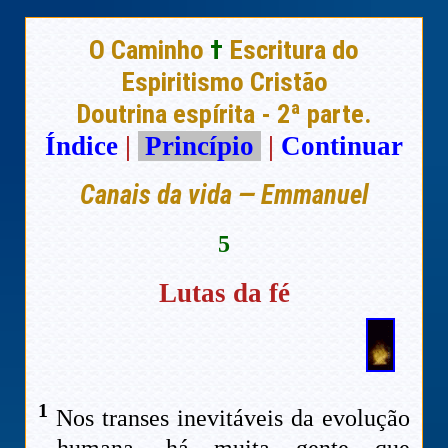
O Caminho
†
Escritura do
Espiritismo Cristão
Doutrina espírita - 2ª parte.
Índice
|
Princípio
|
Continuar
Canais da vida — Emmanuel
5
Lutas da fé
1
Nos transes inevitáveis da evolução
humana, há muita gente que