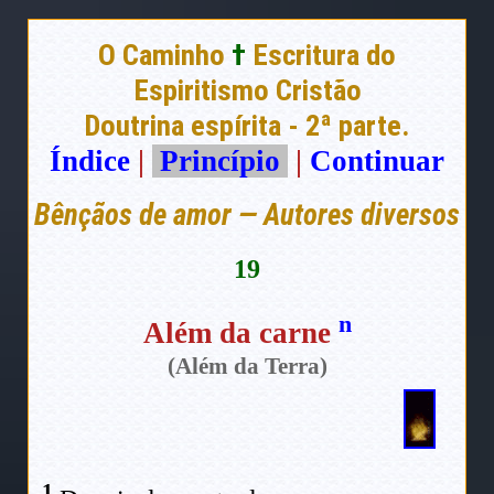
O Caminho
†
Escritura do
Espiritismo Cristão
Doutrina espírita - 2ª parte.
Índice
|
Princípio
|
Continuar
Bênçãos de amor — Autores diversos
19
n
Além da carne
(Além da Terra)
1