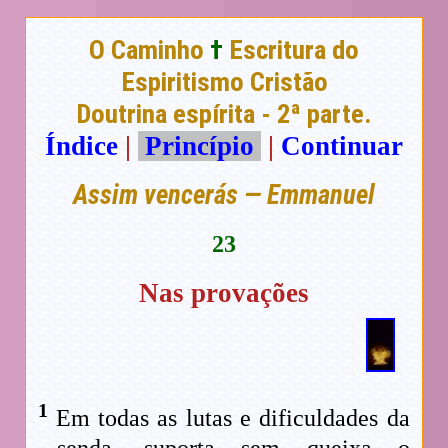
O Caminho
†
Escritura do
Espiritismo Cristão
Doutrina espírita - 2ª parte.
Índice
|
Princípio
|
Continuar
Assim vencerás — Emmanuel
23
Nas provações
1
Em todas as lutas e dificuldades da
senda, suporta sem queixa o