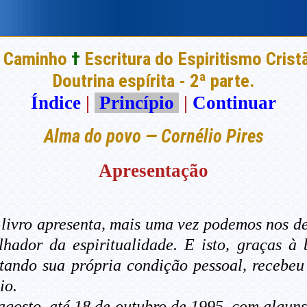
 Caminho
†
Escritura do Espiritismo Crist
Doutrina espírita - 2ª parte.
Índice
|
Princípio
|
Continuar
Alma do povo — Cornélio Pires
Apresentação
livro apresenta, mais uma vez podemos nos de
alhador da espiritualidade. E isto, graças à
itando sua própria condição pessoal, recebeu
io.
gosto, até 18 de outubro de 1995, com alguns 