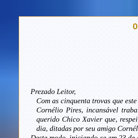
O
Prezado Leitor,
Com as cinquenta trovas que este 
Cornélio Pires, incansável trab
querido Chico Xavier que, respe
dia, ditadas por seu amigo Cornél
Deste modo, iniciando-se em 23 de a