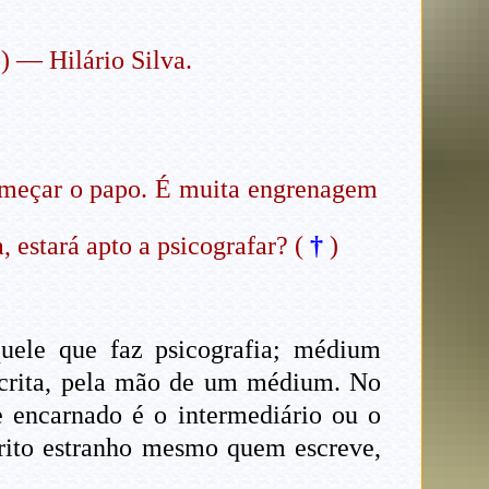
 — Hilário Silva.
omeçar o papo. É muita engrenagem
stará apto a psicografar? (
†
)
uele que faz psicografia; médium
scrita, pela mão de um médium. No
e encarnado é o intermediário ou o
rito estranho mesmo quem escreve,