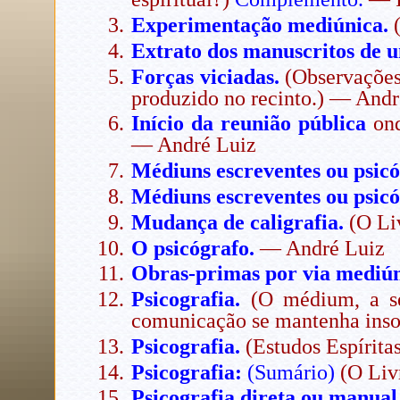
Experimentação mediúnica.
Extrato dos manuscritos de
Forças viciadas.
(Observações 
produzido no recinto.) — Andr
Início da reunião pública
ond
— André Luiz
Médiuns escreventes ou psicó
Médiuns escreventes ou psicó
Mudança de caligrafia.
(O Li
O psicógrafo.
— André Luiz
Obras-primas por via mediún
Psicografia.
(O médium, a ser
comunicação se mantenha ins
Psicografia.
(Estudos Espírita
Psicografia:
(Sumário)
(O Liv
Psicografia direta ou manual