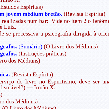
(Estudos Espíritas)
 um jovem médium bretão.
(Revista Espírita)
realizadas num bar: Vide no item 2 o fenômen
é Luiz.
e se processava a psicografia dirigida à orie
grafos.
(Sumário)
(O Livro dos Médiuns)
grafos.
(Instruções práticas)
vro dos Médiuns)
ica.
(Revista Espírita)
viço do livro no Espiritismo, deve ser an
ofismável?) — Irmão X.
s)
ro dos Médiuns)
.
(O Livro dos Médiuns)