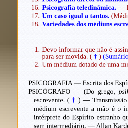
Psicografia teledinâmica.
— 
Um caso igual a tantos.
(Médiu
Variedades dos médiuns escre
Devo informar que não é assi
para ser movida. (
†
)
(Sumário
Um médium dotado de uma medi
PSICOGRAFIA — Escrita dos Espír
PSICÓGRAFO — (Do grego,
psi
escrevente. (
†
) — Transmissão 
médium escrevente a mão é o i
intérprete do Espírito estranho 
sem intermediário. — Allan Karde