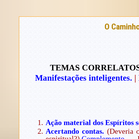
O Caminh
TEMAS CORRELATOS
Manifestações inteligentes.
|
Ação material dos Espíritos 
Acertando contas.
(Deveria o
espiritual?)
Complemento.
— I