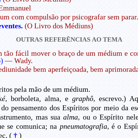
Emmanuel
m com compulsão por psicografar sem parar.)
ventes.
(O Livro dos Médiuns)
OUTRAS REFERÊNCIAS AO TEMA
m tão fácil mover o braço de um médium e c
)
— Wady.
unidade bem aperfeiçoada, bem aprimorada, e
itos pela mão de um médium.
ké,
borboleta, alma, e
graphô,
escrevo.) Aq
do pensamento dos Espíritos por meio da e
nstrumento, mas sua
alma,
ou o Espírito nel
que se comunica; na
pneumatografia,
é o Espí
c. (
†
)