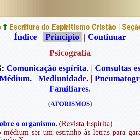
o
†
Escritura do Espiritismo Cristão | Seç
Índice
|
Princípio
|
Continuar
Psicografia
:
Comunicação espírita.
|
Consultas es
Médium.
|
Mediunidade.
|
Pneumatogra
Familiares.
(
AFORISMOS
)
sobre o organismo.
(Revista Espírita)
 médium ser um estranho às letras para gara
rmão X.