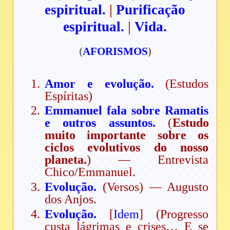
espiritual.
|
Purificação
espiritual.
|
Vida.
(
AFORISMOS
)
Amor e evolução.
(Estudos
Espíritas)
Emmanuel fala sobre Ramatis
e outros assuntos.
(
Estudo
muito importante sobre os
ciclos evolutivos do nosso
planeta.
) — Entrevista
Chico/Emmanuel.
Evolução.
(Versos) — Augusto
dos Anjos.
Evolução.
[
Idem
] (Progresso
custa lágrimas e crises… E se