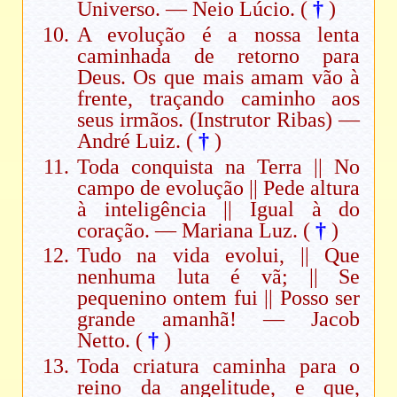
Universo. — Neio Lúcio. (
†
)
A evolução é a nossa lenta
caminhada de retorno para
Deus. Os que mais amam vão à
frente, traçando caminho aos
seus irmãos. (Instrutor Ribas) —
André Luiz. (
†
)
Toda conquista na Terra || No
campo de evolução || Pede altura
à inteligência || Igual à do
coração. — Mariana Luz. (
†
)
Tudo na vida evolui, || Que
nenhuma luta é vã; || Se
pequenino ontem fui || Posso ser
grande amanhã! — Jacob
Netto. (
†
)
Toda criatura caminha para o
reino da angelitude, e que,