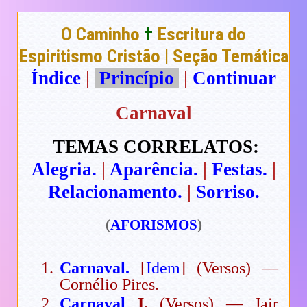
O Caminho
†
Escritura do
Espiritismo Cristão | Seção Temática
Índice
|
Princípio
|
Continuar
Carnaval
TEMAS CORRELATOS:
Alegria.
|
Aparência.
|
Festas.
|
Relacionamento.
|
Sorriso.
(
AFORISMOS
)
Carnaval.
[
Idem
] (Versos) —
Cornélio Pires.
Carnaval
I.
(Versos) — Jair