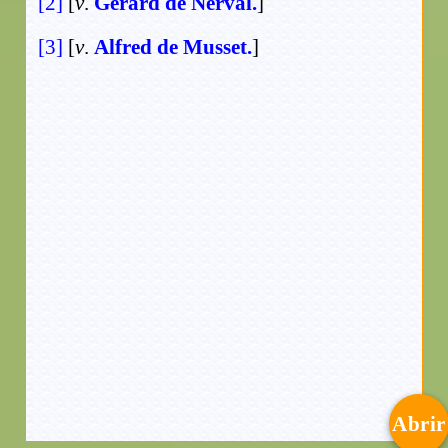
[2]
[
v
.
Gérard de Nerval.
]
[3]
[
v
.
Alfred de Musset.
]
Abrir