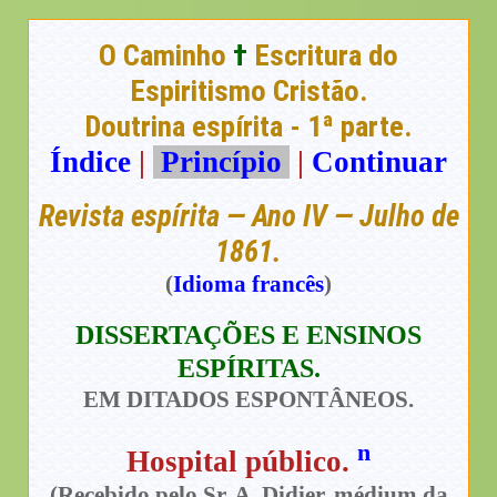
O Caminho
†
Escritura do
Espiritismo Cristão.
Doutrina espírita - 1ª parte.
Índice
|
Princípio
|
Continuar
Revista espírita — Ano IV — Julho de
1861.
(
Idioma francês
)
DISSERTAÇÕES E ENSINOS
ESPÍRITAS.
EM DITADOS ESPONTÂNEOS.
n
Hospital público.
(Recebido pelo Sr. A. Didier, médium da