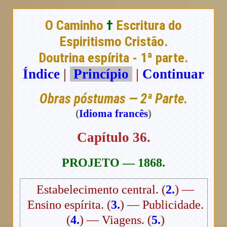
O Caminho
†
Escritura do
Espiritismo Cristão.
Doutrina espírita - 1ª parte.
Índice
|
Princípio
|
Continuar
Obras póstumas — 2ª Parte.
(
Idioma francês
)
Capítulo 36.
PROJETO — 1868.
Estabelecimento central. (
2.
) —
Ensino espírita. (
3.
) — Publicidade.
(
4.
) — Viagens. (
5.
)