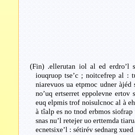
(Fin) .ellerutan iol al ed erdro’l
iouqruop tse’c ; noitcefrep al :
niarevuos ua etpmoc udner àjéd 
no’uq ertserret eppolevne ertov 
euq elpmis trof noisulcnoc al à eh
à tîalp es no tnod erbmos siofrap 
snas nu’l retejer uo erttemda tiar
ecnetsixe’l : sétirév sednarg xu