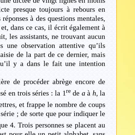
une dictée de vingt lignes en moins
dicte presque toujours à rebours en
réponses à des questions mentales,
t, dans ce cas, il écrit également à
t, les assistants, ne trouvant aucun
ès une observation attentive qu’ils
aisie de la part de ce dernier, mais
’il y a dans le fait une intention
ière de procéder abrège encore de
re
é en trois séries : la 1
de
a
à
h
, la
ettres, et frappe le nombre de coups
érie ; de sorte que pour indiquer le
ue 4. Trois personnes se placent au
st pour elle un petit alphabet, sans