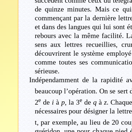
succèdent comme ceux du télégrap
de quinze minutes. Mais ce qui e
commençant par la dernière lett
et dans des langues qui lui sont 
rebours avec la même facilité. La
sens aux lettres recueillies, cr
découvrirent le système employé p
comme toutes ses communications
sérieuse.
Indépendamment de la rapidité av
beaucoup l’opération. On se sert d’
e
e
2
de
i
à
p
, la 3
de
q
à
z
. Chaque
nécessaires pour désigner la lett
t, par exemple, au lieu de 20 cou
guéridon, une pour chaque pied én