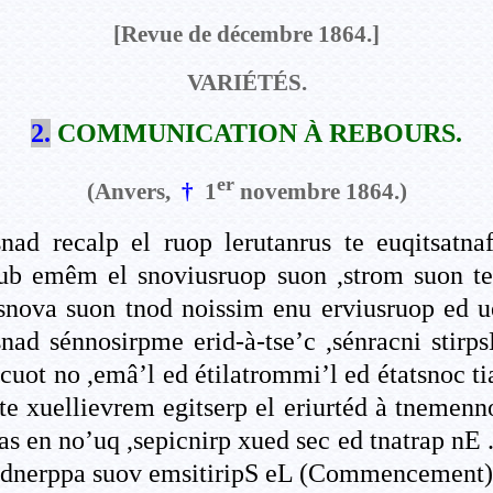
[Revue de décembre 1864.]
VARIÉTÉS.
2.
COMMUNICATION À REBOURS.
er
(Anvers,
†
1
novembre 1864.)
 snad recalp el ruop lerutanrus te euqitsatna
 tub emêm el snoviusruop suon ,strom suon t
snova suon tnod noissim enu erviusruop ed 
snad sénnosirpme erid-à-tse’c ,sénracni stir
cuot no ,emâ’l ed étilatrommi’l ed étatsnoc tiaf
te xuellievrem egitserp el eriurtéd à tnemenno
uas en no’uq ,sepicnirp xued sec ed tnatrap nE
ed dnerppa suov emsitiripS eL (Commencement)