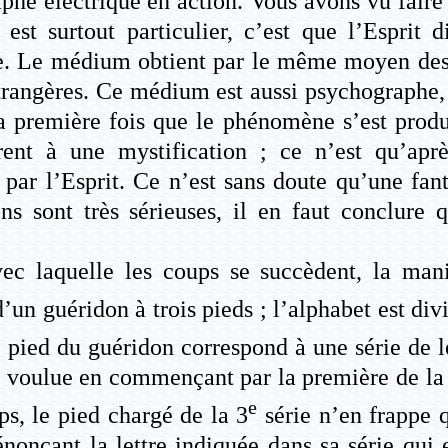
he électrique en action. Vous avons vu faire 
st surtout particulier, c’est que l’Esprit 
re. Le médium obtient par le même moyen des 
étrangères. Ce médium est aussi psychographe, e
 première fois que le phénomène s’est produi
urent à une mystification ; ce n’est qu’apr
ar l’Esprit. Ce n’est sans doute qu’une fant
 sont très sérieuses, il en faut conclure qu
ec laquelle les coups se succèdent, la man
un guéridon à trois pieds ; l’alphabet est divis
 pied du guéridon correspond à une série de l
re voulue en commençant par la première de la s
e
ps, le pied chargé de la 3
série n’en frappe q
onçant la lettre indiquée dans sa série qui e