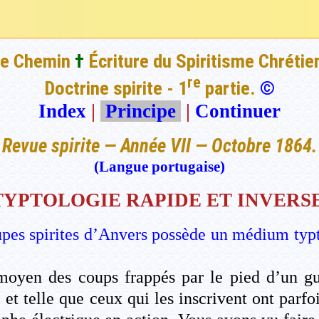
e Chemin
†
Écriture du Spiritisme Chrétie
re
Doctrine spirite - 1
partie.
©
Index
|
Principe
|
Continuer
Revue spirite — Année VII — Octobre 1864.
(Langue portugaise)
TYPTOLOGIE RAPIDE ET INVERSE
upes spirites d’Anvers possède un médium typt
u moyen des coups frappés par le pied d’un g
, et telle que ceux qui les inscrivent ont parfo