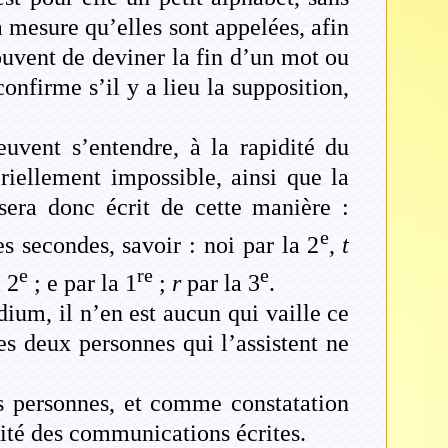
 à mesure qu’elles sont appelées, afin
ouvent de deviner la fin d’un mot ou
nfirme s’il y a lieu la supposition,
euvent s’entendre, à la rapidité du
riellement impossible, ainsi que la
sera donc écrit de cette manière :
e
 secondes, savoir : noi par la 2
,
t
e
re
e
 2
; e par la 1
;
r
par la 3
.
ium, il n’en est aucun qui vaille ce
es deux personnes qui l’assistent ne
es personnes, et comme constatation
ité des communications écrites.