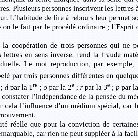
res. Plusieurs personnes inscrivent les lettres
eur. L’habitude de lire à rebours leur permet s
le fait par le procédé ordinaire ; l’Esprit co
 à la coopération de trois personnes qui ne p
 lettres en sens inverse, rend la fraude maté
iduelle. Le mot reproduction, par exemple, 
par trois personnes différentes en quelques
re
e
e
;
d
par la 1
;
o
par la 2
;
r
par la 3
;
p
par la
 constater l’indépendance de la pensée du méd
our cela l’influence d’un médium spécial, car l
u mouvement.
lité réelle que pour la conviction de certain
rquable, car rien ne peut suppléer à la facil