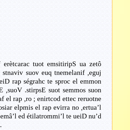
f erètcarac tuot emsitiripS ua zetô
e stnaviv suov euq tnemelanif ,eguj
ueiD rap ségrahc te sproc el emmon
psE ,suoV .stirpsE suot semmos suon
 el rap ,ro ; enirtcod ettec reruotne
siar elpmis el rap evirra no ,ertua’l
 .emâ’l ed étilatrommi’l te ueiD nu’d
.