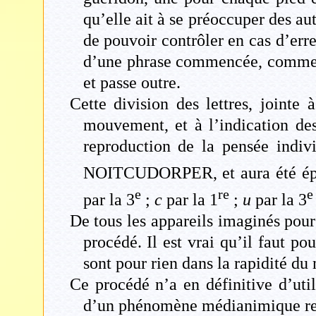
qu’elle ait à se préoccuper des aut
de pouvoir contrôler en cas d’err
d’une phrase commencée, comme on 
et passe outre.
Cette division des lettres, jointe
mouvement, et à l’indication des
reproduction de la pensée indiv
NOITCUDORPER, et aura été épelé 
e
re
e
par la 3
;
c
par la 1
;
u
par la 3
De tous les appareils imaginés pour
procédé. Il est vrai qu’il faut p
sont pour rien dans la rapidité d
Ce procédé n’a en définitive d’uti
d’un phénomène médianimique rema