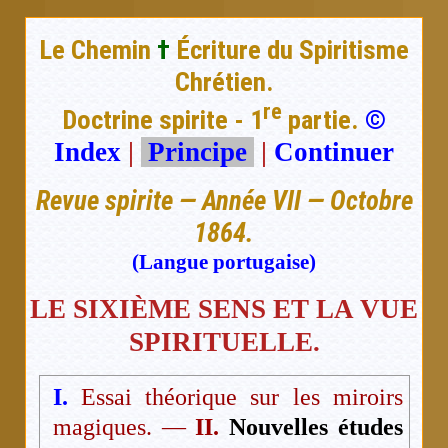
Le Chemin
†
Écriture du Spiritisme
Chrétien.
re
Doctrine spirite - 1
partie.
©
Index
|
Principe
|
Continuer
Revue spirite — Année VII — Octobre
1864.
(Langue portugaise)
LE SIXIÈME SENS ET LA VUE
SPIRITUELLE.
I.
Essai théorique sur les miroirs
magiques. —
II.
Nouvelles études