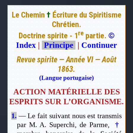
Le Chemin
†
Écriture du Spiritisme
Chrétien.
re
Doctrine spirite - 1
partie.
©
Index
|
Principe
|
Continuer
Revue spirite — Année VI — Août
1863.
(Langue portugaise)
ACTION MATÉRIELLE DES
ESPRITS SUR L’ORGANISME.
1.
— Le fait suivant nous est transmis
par M. A. Superchi, de Parme,
†