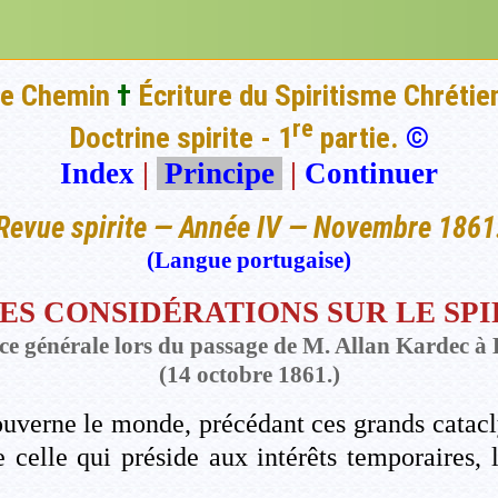
e Chemin
†
Écriture du Spiritisme Chrétie
re
Doctrine spirite - 1
partie.
©
Index
|
Principe
|
Continuer
Revue spirite — Année IV — Novembre 1861
(Langue portugaise)
S CONSIDÉRATIONS SUR LE SPI
ce générale lors du passage de M. Allan Kardec 
(14 octobre 1861.)
 gouverne le monde, précédant ces grands cata
e celle qui préside aux intérêts temporaires, l