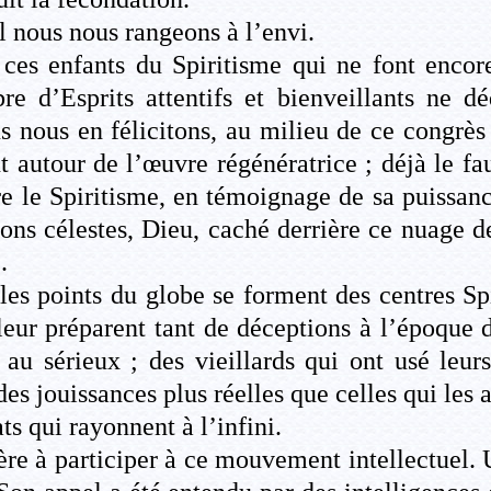
l nous nous rangeons à l’envi.
ces enfants du Spiritisme qui ne font encore
e d’Esprits attentifs et bienveillants ne dé
ous nous en félicitons, au milieu de ce congrè
 autour de l’œuvre régénératrice ; déjà le faux
re le Spiritisme, en témoignage de sa puissan
ions célestes, Dieu, caché derrière ce nuage d
.
 les points du globe se forment des centres S
 leur préparent tant de déceptions à l’époqu
 au sérieux ; des vieillards qui ont usé leur
es jouissances plus réelles que celles qui les 
s qui rayonnent à l’infini.
nière à participer à ce mouvement intellectuel