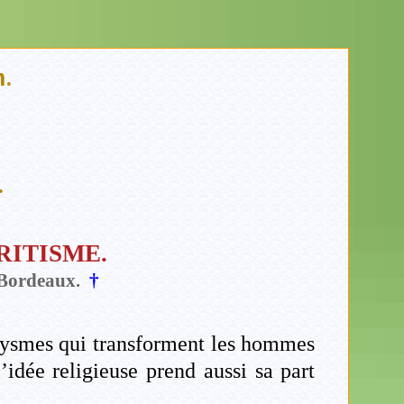
n.
.
RITISME.
à Bordeaux.
†
clysmes qui transforment les hommes
’idée religieuse prend aussi sa part