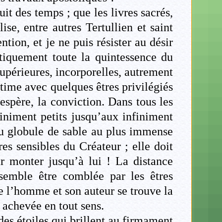
t des temps ; que les livres sacrés,
se, entre autres Tertullien et saint
ion, et je ne puis résister au désir
tiquement toute la quintessence du
upérieures, incorporelles, autrement
time avec quelques êtres privilégiés
j’espère, la conviction. Dans tous les
finiment petits jusqu’aux infiniment
 du globule de sable au plus immense
es sensibles du Créateur ; elle doit
ur monter jusqu’à lui ! La distance
semble être comblée par les êtres
re l’homme et son auteur se trouve la
t achevée en tout sens.
 des étoiles qui brillent au firmament