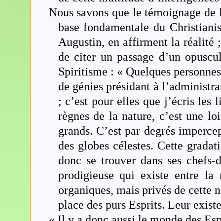
Nous savons que le témoignage de l’
base fondamentale du Christianism
Augustin, en affirment la réalité
de citer un passage d’un opuscu
Spiritisme : « Quelques personnes
de génies présidant à l’administr
; c’est pour elles que j’écris les 
règnes de la nature, c’est une lo
grands. C’est par degrés impercep
des globes célestes. Cette gradat
donc se trouver dans ses chefs-d
prodigieuse qui existe entre la
organiques, mais privés de cette n
place des purs Esprits. Leur exist
« Il y a donc aussi le monde des Espr