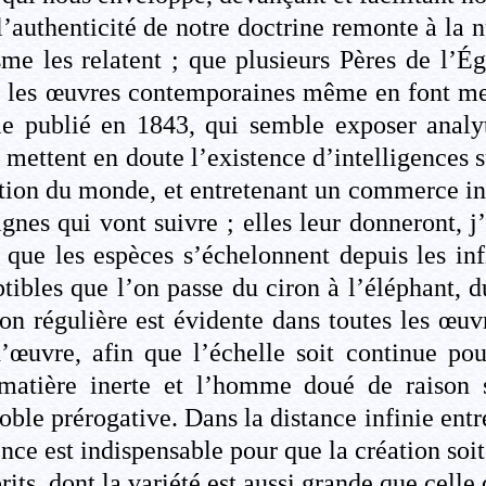
authenticité de notre doctrine remonte à la nui
e les relatent ; que plusieurs Pères de l’Égli
 ; les œuvres contemporaines même en font ment
le publié en 1843, qui semble exposer analy
 mettent en doute l’existence d’intelligences s
ation du monde, et entretenant un commerce in
lignes qui vont suivre ; elles leur donneront, 
i que les espèces s’échelonnent depuis les in
tibles que l’on passe du ciron à l’éléphant,
ion régulière est évidente dans toutes les œuvr
’œuvre, afin que l’échelle soit continue po
 matière inerte et l’homme doué de raison 
oble prérogative. Dans la distance infinie ent
ence est indispensable pour que la création soi
its, dont la variété est aussi grande que celle