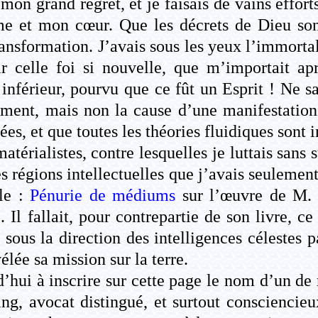
 mon grand regret, et je faisais de vains effor
me et mon cœur. Que les décrets de Dieu sont
ansformation. J’avais sous les yeux l’immortal
oir celle foi si nouvelle, que m’importait a
 inférieur, pourvu que ce fût un Esprit ! Ne sa
rument, mais non la cause d’une manifestation 
es, et que toutes les théories fluidiques sont 
térialistes, contre lesquelles je luttais sans
es régions intellectuelles que j’avais seulemen
cle :
Pénurie de médiums
sur l’œuvre de M. M
Il fallait, pour contrepartie de son livre, ce t
t sous la direction des intelligences célestes 
vélée sa mission sur la terre.
’hui à inscrire sur cette page le nom d’un de
ng, avocat distingué, et surtout consciencie