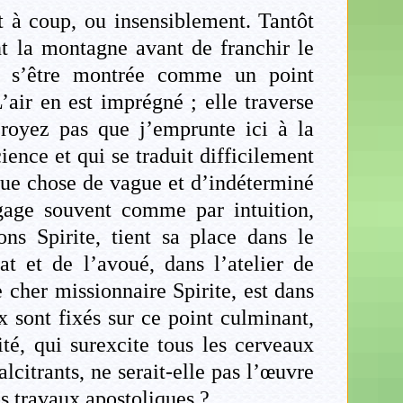
t à coup, ou insensiblement. Tantôt
nt la montagne avant de franchir le
ès s’être montrée comme un point
’air en est imprégné ; elle traverse
croyez pas que j’emprunte ici à la
ence et qui se traduit difficilement
lque chose de vague et d’indéterminé
égage souvent comme par intuition,
ns Spirite, tient sa place dans le
t et de l’avoué, dans l’atelier de
 cher missionnaire Spirite, est dans
 sont fixés sur ce point culminant,
té, qui surexcite tous les cerveaux
lcitrants, ne serait-elle pas l’œuvre
os travaux apostoliques ?