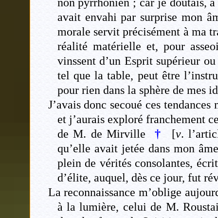
non pyrrhonien ; car je doutais, à
avait envahi par surprise mon â
morale servit précisément à ma tr
réalité matérielle et, pour asse
vinssent d’un Esprit supérieur ou
tel que la table, peut être l’inst
pour rien dans la sphère de mes idé
J’avais donc secoué ces tendances ma
et j’aurais exploré franchement c
de M. de Mirville
†
[
v
. l’arti
qu’elle avait jetée dans mon âme. 
plein de vérités consolantes, écri
d’élite, auquel, dès ce jour, fut ré
La reconnaissance m’oblige aujourd
à la lumière, celui de M. Roustai