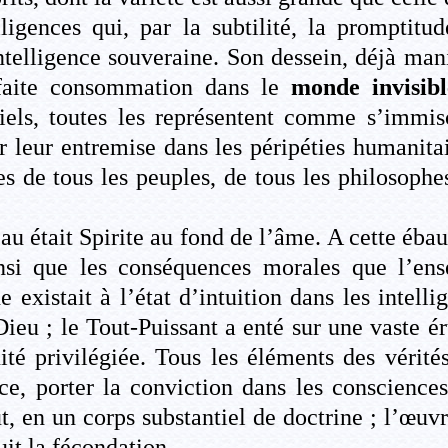
lligences qui, par la subtilité, la promptitu
ntelligence souveraine. Son dessein, déjà ma
arfaite consommation dans le
monde invisibl
riels, toutes les représentent comme s’immis
er leur entremise dans les péripéties humanitai
es de tous les peuples, de tous les philosophe
leau était Spirite au fond de l’âme. A cette é
ainsi que les conséquences morales que l’e
 existait à l’état d’intuition dans les intell
ieu ; le Tout-Puissant a enté sur une vaste ér
é privilégiée. Tous les éléments des vérités
ence, porter la conviction dans les conscience
, en un corps substantiel de doctrine ; l’œuv
uit la fécondation.