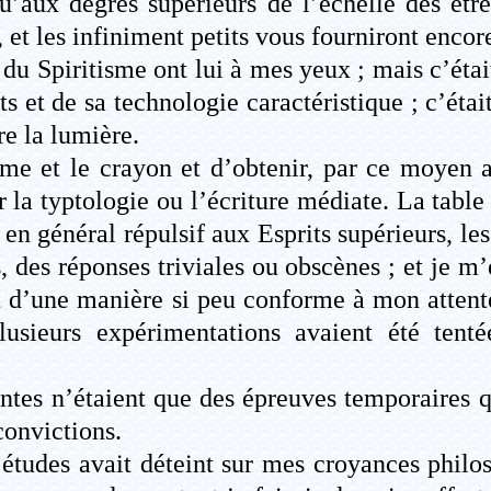
’aux degrés supérieurs de l’échelle des être
 et les infiniment petits vous fourniront enco
s du Spiritisme ont lui à mes yeux ; mais c’étai
 et de sa technologie caractéristique ; c’était
re la lumière.
me et le crayon et d’obtenir, par ce moyen 
ar la typtologie ou l’écriture médiate. La tabl
 général répulsif aux Esprits supérieurs, les t
, des réponses triviales ou obscènes ; et je
t d’une manière si peu conforme à mon attente
usieurs expérimentations avaient été tenté
ntes n’étaient que des épreuves temporaires 
convictions.
tudes avait déteint sur mes croyances philos