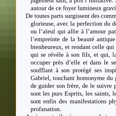
jugement sain, a pris l’initiative
autour de ce foyer lumineux gravi
De toutes parts surgissent des commu
glorieuse, avec la perfection du d
ou l’aïeul qui allie à l’amour pa
l’empreinte de la beauté antique
bienheureux, et rendant celle qui
qui se révèle à son fils, et qui,
occuper près d’elle et dans le s
soufflant à son protégé ses insp
Gabriel, touchant homonyme du g
de guider son frère, de le suivre p
sont les purs Esprits, les saints,
sont enfin des manifestations phy
profanation.