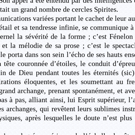
. Son appel a été entendu par des intelligences
tait un grand nombre de cercles Spirites.
nications variées portant le cachet de leur aut
étail et sa tendresse infinie, se communique à
ternel la sévérité de la forme ; c’est Fénelo
 et la mélodie de sa prose ; c’est le spectac
 le porta dans son sein l’écho de ses hauts en
 la tête couronnée d’étoiles, le conduit d’épre
ein de Dieu pendant toutes les éternités (sic
irations éloquentes, et les soumettant au fr
rand archange, prenant spontanément, et avec
as à pas, alliant ainsi, lui Esprit supérieur, 
 les archanges, qui revêtent leurs sublimes inst
siques, après lesquelles le doute n’est plus