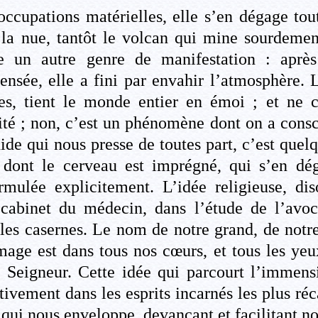
cupations matérielles, elle s’en dégage tou
 la nue, tantôt le volcan qui mine sourdeme
cte un autre genre de manifestation : apr
ensée, elle a fini par envahir l’atmosphère. L
nces, tient le monde entier en émoi ; et ne 
ité ; non, c’est un phénomène dont on a consci
ide qui nous presse de toutes part, c’est que
, dont le cerveau est imprégné, qui s’en d
lée explicitement. L’idée religieuse, diso
cabinet du médecin, dans l’étude de l’avoca
 les casernes. Le nom de notre grand, de notre
age est dans tous nos cœurs, et tous les yeux
u Seigneur. Cette idée qui parcourt l’immensi
vement dans les esprits incarnés les plus réca
 qui nous enveloppe, devançant et facilitant n