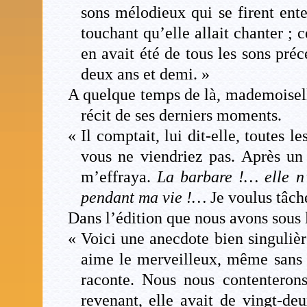
sons mélodieux qui se firent ente
touchant qu’elle allait chanter ;
en avait été de tous les sons préc
deux ans et demi. »
A quelque temps de là, mademoisell
récit de ses derniers moments.
« Il comptait, lui dit-elle, toutes 
vous ne viendriez pas. Après un
m’effraya.
La barbare !… elle n’
pendant ma vie !…
Je voulus tâcher
Dans l’édition que nous avons sous l
« Voici une anecdote bien singulièr
aime le merveilleux, même sans y
raconte. Nous nous contenteron
revenant, elle avait de vingt-de