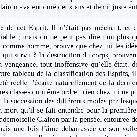
airon avaient duré deux ans et demi, juste au
e de cet Esprit. Il n’était pas méchant, et 
diable ; mais on ne peut pas dire non plus 
é, comme homme, prouve que chez lui les idées
, qui survit à la destruction du corps, prouven
a vengeance, tout inoffensive qu’elle était, 
re tableau de la classification des Esprits, il
é réelle l’écarte naturellement de la dernièr
es classes du même ordre ; rien chez lui ne pou
la succession des différents modes par lesque
mort qu’il se fait entendre pour la première 
mademoiselle Clairon par la pensée, entourée de
ais une fois l’âme débarrassée de son voile 