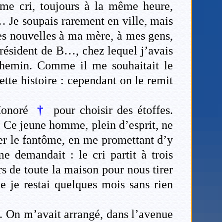
me cri, toujours à la même heure,
r… Je soupais rarement en ville, mais
 ses nouvelles à ma mère, à mes gens,
président de B…, chez lequel j’avais
 chemin. Comme il me souhaitait le
cette histoire : cependant on le remit
-Honoré
†
pour choisir des étoffes.
). Ce jeune homme, plein d’esprit, ne
uer le fantôme, en me promettant d’y
me demandait : le cri partit à trois
ours de toute la maison pour nous tirer
ne je restai quelques mois sans rien
n. On m’avait arrangé, dans l’avenue