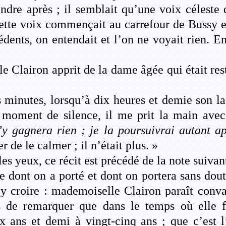
ndre après ; il semblait qu’une voix céleste 
 cette voix commençait au carrefour de Bussy et
édents, on entendait et l’on ne voyait rien. E
e Clairon apprit de la dame âgée qui était re
les minutes, lorsqu’à dix heures et demie son l
 moment de silence, il me prit la main ave
y gagnera rien ; je la poursuivrai autant a
 de le calmer ; il n’était plus. »
es yeux, ce récit est précédé de la note suivant
e dont on a porté et dont on portera sans dou
 croire : mademoiselle Clairon paraît convain
s de remarquer que dans le temps où elle f
ux ans et demi à vingt-cinq ans ; que c’est l