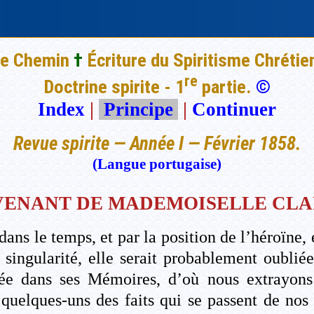
e Chemin
†
Écriture du Spiritisme Chrétie
re
Doctrine spirite - 1
partie.
©
Index
|
Principe
|
Continuer
Revue spirite — Année I — Février 1858.
(Langue portugaise)
VENANT DE MADEMOISELLE CLA
 dans le temps, et par la position de l’héroïne
singularité, elle serait probablement oublié
née dans ses Mémoires, d’où nous extrayons 
quelques-uns des faits qui se passent de nos