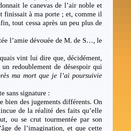
donnait le canevas de l’air noble et
 finissait à ma porte ; et, comme il
nfin, tout cessa après un peu plus de
stée l’amie dévouée de M. de S…, le
aquais vint lui dire que, décidément,
c un redoublement de désespoir qui
près ma mort que je l’ai poursuivie
e sans signature :
te bien des jugements différents. On
cue de la réalité des faits qu’elle
ut, ou se crut tourmentée par son
’âge de l’imagination, et que cette