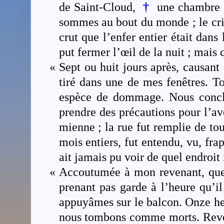
de Saint-Cloud,
†
une chambre q
sommes au bout du monde ; le cri
crut que l’enfer entier était dan
put fermer l’œil de la nuit ; mais c
« Sept ou huit jours après, causant
tiré dans une de mes fenêtres. T
espèce de dommage. Nous conclû
prendre des précautions pour l’ave
mienne ; la rue fut remplie de tou
mois entiers, fut entendu, vu, fr
ait jamais pu voir de quel endroit i
« Accoutumée à mon revenant, que je
prenant pas garde à l’heure qu’il
appuyâmes sur le balcon. Onze heu
nous tombons comme morts. Reven