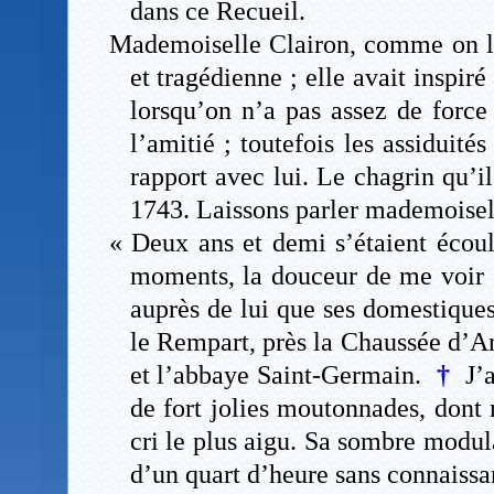
dans ce Recueil.
Mademoiselle Clairon, comme on le 
et tragédienne ; elle avait inspi
lorsqu’on n’a pas assez de forc
l’amitié ; toutefois les assiduit
rapport avec lui. Le chagrin qu’i
1743. Laissons parler mademoisel
« Deux ans et demi s’étaient écoulé
moments, la douceur de me voir 
auprès de lui que ses domestiques 
le Rempart, près la Chaussée d’A
et l’abbaye Saint-Germain.
†
J’a
de fort jolies moutonnades, dont
cri le plus aigu. Sa sombre modula
d’un quart d’heure sans connais