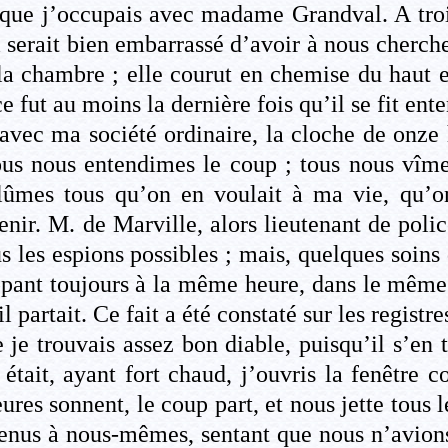
ue j’occupais avec madame Grandval. A trois 
 serait bien embarrassé d’avoir à nous cherch
s la chambre ; elle courut en chemise du haut
e fut au moins la dernière fois qu’il se fit ent
 avec ma société ordinaire, la cloche de onze 
ous nous entendimes le coup ; tous nous vîmes
mes tous qu’on en voulait à ma vie, qu’on 
nir. M. de Marville, alors lieutenant de police,
s les espions possibles ; mais, quelques soins 
appant toujours à la même heure, dans le même
l partait. Ce fait a été constaté sur les registre
 trouvais assez bon diable, puisqu’il s’en t
 était, ayant fort chaud, j’ouvris la fenêtre c
res sonnent, le coup part, et nous jette tous 
us à nous-mêmes, sentant que nous n’avions 