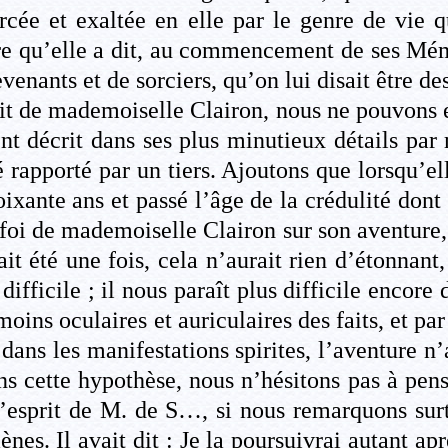
rcée et exaltée en elle par le genre de vie 
ore qu’elle a dit, au commencement de ses Mém
venants et de sorciers, qu’on lui disait être des
cit de mademoiselle Clairon, nous ne pouvons e
t décrit dans ses plus minutieux détails pa
é rapporté par un tiers. Ajoutons que lorsqu’elle
oixante ans et passé l’âge de la crédulité dont
foi de mademoiselle Clairon sur son aventure, 
’ait été une fois, cela n’aurait rien d’étonnant
difficile ; il nous paraît plus difficile encore 
moins oculaires et auriculaires des faits, et pa
dans les manifestations spirites, l’aventure n’
ns cette hypothèse, nous n’hésitons pas à pen
l’esprit de M. de S…, si nous remarquons sur
nes. Il avait dit : Je la poursuivrai autant a