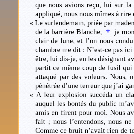
que nous avions reçu, lui sur la 
appliqué, nous nous mîmes à rire
« Le surlendemain, priée par made
de la barrière Blanche,
†
je mon
clair de lune, et l’on nous con
chambre me dit : N’est-ce pas ic
être, lui dis-je, en les désignan
partit ce même coup de fusil qui 
attaqué par des voleurs. Nous, n
pénétrée d’une terreur que j’ai ga
« A leur explosion succéda un cl
auquel les bontés du public m’a
amis en firent pour moi. Nous avo
fait ; nous l’entendons, nous n
Comme ce bruit n’avait rien de ter