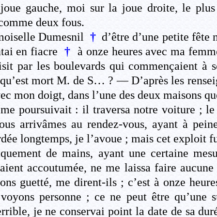
joue gauche, moi sur la joue droite, le plus 
 comme deux fous.
moiselle Dumesnil
†
d’être d’une petite fête 
tai en fiacre
†
à onze heures avec ma femme 
duisit par les boulevards qui commençaient à
i qu’est mort M. de S… ? — D’après les rense
t avec mon doigt, dans l’une des deux maisons q
me poursuivait : il traversa notre voiture ; le
ous arrivâmes au rendez-vous, ayant à peine
rdée longtemps, je l’avoue ; mais cet exploit fu
aquement de mains, ayant une certaine mesur
vaient accoutumée, ne me laissa faire aucun
ns guetté, me dirent-ils ; c’est à onze heures
e voyons personne ; ce ne peut être qu’une 
rible, je ne conservai point la date de sa duré