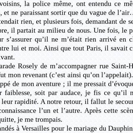
oisins, la police même, ont entendu ce mê
, et ne paraissant sortir que du vague de l’ai
ntendait rien, et plusieurs fois, demandant de
re, il partait au milieu de nous. Une fois, le 
r s’assurer qu’il ne m’était rien arrivé en
ntre lui et moi. Ainsi que tout Paris, il savait 
ivant.
amarade Rosely de m’accompagner rue Saint
fut mon revenant (c’est ainsi qu’on l’appelait
rappé de mon aventure ; il me pressait d’évoq
r faiblesse, soit par audace, je fis ce qu’il 
t leur rapidité. A notre retour, il fallut le sec
onnaissance l’un et l’autre. Après cette scè
uitte, je me trompais.
andés à Versailles pour le mariage du Dauphi