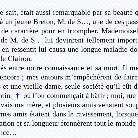
sait, était aussi remarquable par sa beauté 
ré à un jeune Breton, M. de S…, une de ces pass
e de caractère pour en triompher. Mademoisel
és de M. de S… lui devinrent tellement impor
l en ressentit lui causa une longue maladie do
le Clairon.
s entre notre connaissance et sa mort. Il me 
encore ; mes entours m’empêchèrent de faire 
et une vieille dame, seule société qu’il eût d
ntin,
†
où l’on commençait à bâtir ; moi, rue
vais ma mère, et plusieurs amis venaient so
 mes amis étaient dans le ravissement, lorsqu
tion et sa longueur étonnèrent tout le monde ; j
sance…