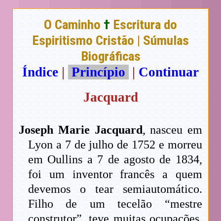
O Caminho
†
Escritura do
Espiritismo Cristão | Súmulas
Biográficas
Índice
|
Princípio
|
Continuar
Jacquard
Joseph Marie Jacquard
, nasceu em
Lyon a 7 de julho de 1752 e morreu
em Oullins a 7 de agosto de 1834,
foi um inventor francês a quem
devemos o tear semiautomático.
Filho de um tecelão “mestre
construtor”, teve muitas ocupações,