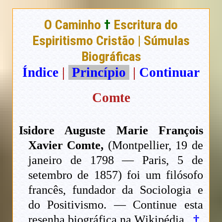
O Caminho
†
Escritura do
Espiritismo Cristão | Súmulas
Biográficas
Índice
|
Princípio
|
Continuar
Comte
Isidore Auguste Marie François
Xavier Comte,
(Montpellier, 19 de
janeiro de 1798 — Paris, 5 de
setembro de 1857) foi um filósofo
francês, fundador da Sociologia e
do Positivismo. — Continue esta
resenha biográfica na Wikipédia.
†